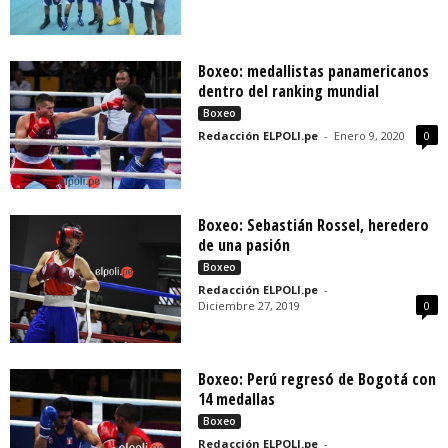
Boxeo: medallistas panamericanos
dentro del ranking mundial
Boxeo
Redacción ELPOLI.pe
-
Enero 9, 2020
0
Boxeo: Sebastián Rossel, heredero
de una pasión
Boxeo
Redacción ELPOLI.pe
-
Diciembre 27, 2019
0
Boxeo: Perú regresó de Bogotá con
14 medallas
Boxeo
Redacción ELPOLI.pe
-