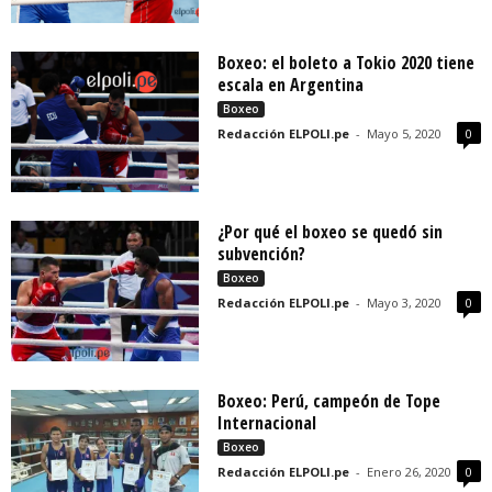
Boxeo: el boleto a Tokio 2020 tiene
escala en Argentina
Boxeo
Redacción ELPOLI.pe
-
Mayo 5, 2020
0
¿Por qué el boxeo se quedó sin
subvención?
Boxeo
Redacción ELPOLI.pe
-
Mayo 3, 2020
0
Boxeo: Perú, campeón de Tope
Internacional
Boxeo
Redacción ELPOLI.pe
-
Enero 26, 2020
0