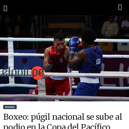
BOXEO
Boxeo: púgil nacional se sube al
podio en la Copa del Pacífico