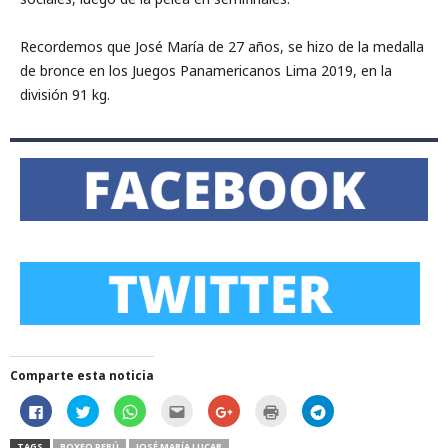
Recordemos que José María de 27 años, se hizo de la medalla
de bronce en los Juegos Panamericanos Lima 2019, en la
división 91 kg.
Comparte esta noticia
H
H
H
H
C
H
H
a
a
a
a
l
a
a
z
z
z
z
i
z
z
c
c
c
c
c
c
c
TAGS
BOXEO PERÚ
JOSÉ MARÍA LUCAR