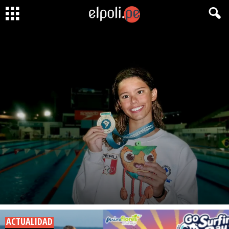
NATACIÓN
¡Arriba Perú! Alexia Sotomayor es Campeona
Sudamericana
Octubre 7, 2024
ACTUALIDAD