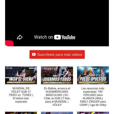
Suscríbete para más videos
MUNDIAL DE
En Bolivia, arranca el
Las opuestas más
VÓLEY SUB-17
SUDAMERICANO
esperadas: TAY
PERÚ vs. TÚNEZ |
MASCULINO | En
FRICANO para
El debut más
Chile, la SUB-17 lista
ALIANZA LIMA y
esperado
para el MUNDIAL |
EMILY ZINGER para
VÓLEY
USMP | Liga de Vóley