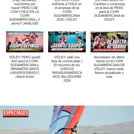
muchísimo por
enfrenta a CHILE en
Cambios y sorpresas
hacer! PERÚ CAE
el arranque de la
en la lista de PERÚ
CON CHILE EN LA
COPA
para la COPA
COPA
SUDAMERICANA
SUDAMERICANA de
SUDAMERICANA ¿Y
2026 | VÓLEY
VÓLEY
ahora? | ANÁLISIS
VÓLEY: PERÚ quedó
VÓLEY: salió una
Novedades de último
listo para la COPA
lista de convocadas |
minuto en la COPA
SUDAMERICANA y
El resumen de los
SUDAMERICANA DE
PANAMERICANOS
JUEGOS
VÓLEY: nueva sede,
UNIVERSITARIOS |
PARASURAMERICA
fixture actualizado y
¡Volvió Erick!
NOS VALLEDUPAR
más
2026
ESPECIALES