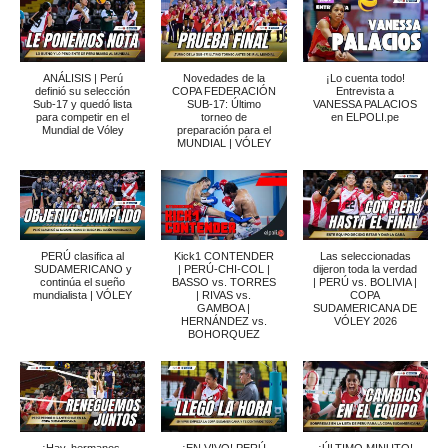
ANÁLISIS | Perú
Novedades de la
¡Lo cuenta todo!
definió su selección
COPA FEDERACIÓN
Entrevista a
Sub-17 y quedó lista
SUB-17: Último
VANESSA PALACIOS
para competir en el
torneo de
en ELPOLI.pe
Mundial de Vóley
preparación para el
MUNDIAL | VÓLEY
PERÚ clasifica al
Kick1 CONTENDER
Las seleccionadas
SUDAMERICANO y
| PERÚ-CHI-COL |
dijeron toda la verdad
continúa el sueño
BASSO vs. TORRES
| PERÚ vs. BOLIVIA |
mundialista | VÓLEY
| RIVAS vs.
COPA
GAMBOA |
SUDAMERICANA DE
HERNÁNDEZ vs.
VÓLEY 2026
BOHORQUEZ
¡Hay, hermanos,
¡EN VIVO! PERÚ
¡ÚLTIMO MINUTO!