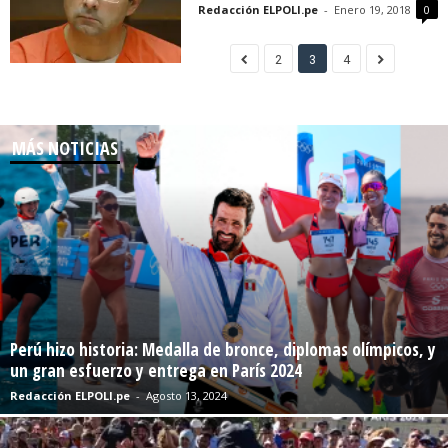
Redacción ELPOLI.pe
-
Enero 19, 2018
0
2
3
4
MÁS NOTICIAS
Perú hizo historia: Medalla de bronce, diplomas olímpicos, y
un gran esfuerzo y entrega en París 2024
Redacción ELPOLI.pe
-
Agosto 13, 2024