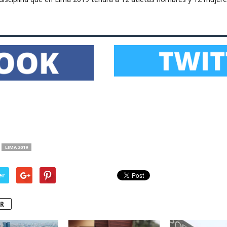
LIMA 2019
er
R