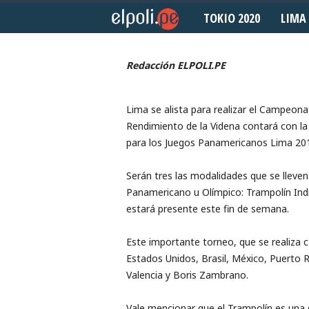
TOKIO 2020
LIMA 
Septiembre 4, 2018
E
l
Redacción ELPOLI.PE
P
Lima se alista para realizar el Campeon
o
Rendimiento de la Videna contará con la 
l
para los Juegos Panamericanos Lima 20
i
Serán tres las modalidades que se lleven
Panamericano u Olímpico: Trampolín Indi
d
estará presente este fin de semana.
e
Este importante torneo, que se realiza 
Estados Unidos, Brasil, México, Puerto 
p
Valencia y Boris Zambrano.
o
Vale mencionar que el Trampolín es una 