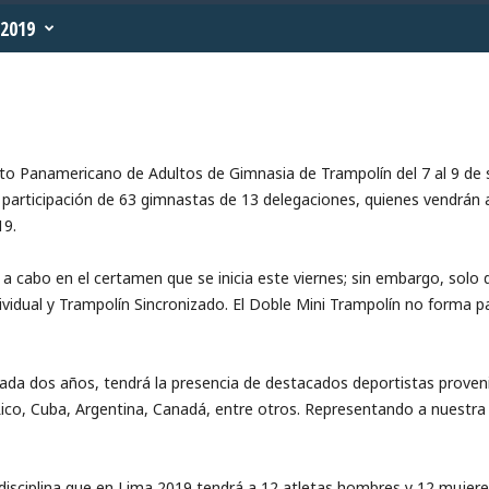
2019
ato Panamericano de Adultos de Gimnasia de Trampolín del 7 al 9 de 
participación de 63 gimnastas de 13 delegaciones, quienes vendrán al
19.
 a cabo en el certamen que se inicia este viernes; sin embargo, solo 
vidual y Trampolín Sincronizado. El Doble Mini Trampolín no forma p
cada dos años, tendrá la presencia de destacados deportistas proven
Rico, Cuba, Argentina, Canadá, entre otros. Representando a nuestra
disciplina que en Lima 2019 tendrá a 12 atletas hombres y 12 mujer