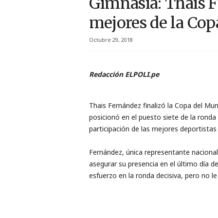
Gimnasia: Thais F
r
mejores de la Co
t
Octubre 29, 2018
i
v
Redacción ELPOLI.pe
o
Thais Fernández finalizó la Copa del M
posicionó en el puesto siete de la ronda 
participación de las mejores deportistas 
Fernández, única representante nacional
asegurar su presencia en el último día 
esfuerzo en la ronda decisiva, pero no le