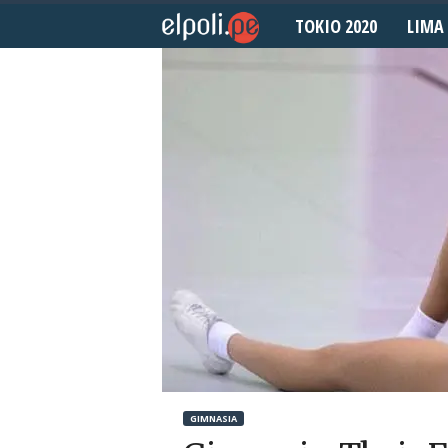
TOKIO 2020
LIMA 
E
l
P
o
l
i
d
e
p
GIMNASIA
o