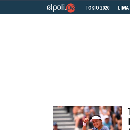
TOKIO 2020
LIMA 
E
l
P
o
l
i
d
e
p
o