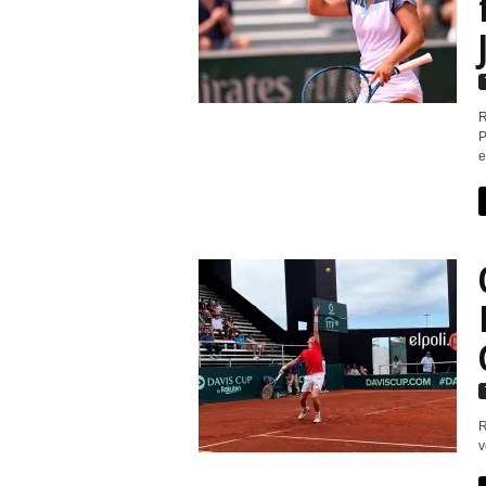
r
t
i
R
P
e
v
o
R
v