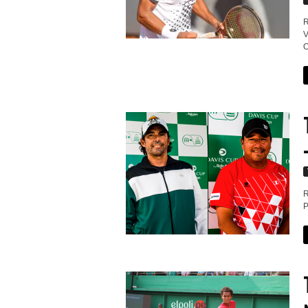
R
V
O
R
P