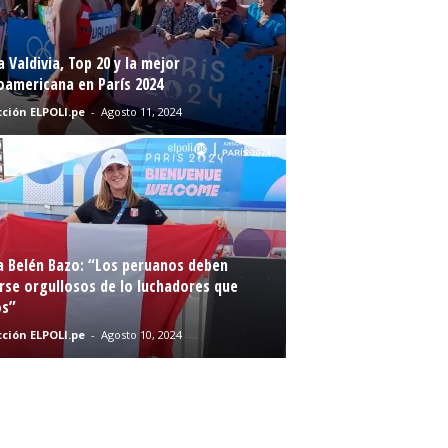
a Valdivia, Top 20 y la mejor
oamericana en París 2024
ción ELPOLI.pe
-
Agosto 11, 2024
a Belén Bazo: “Los peruanos deben
rse orgullosos de lo luchadores que
s”
ción ELPOLI.pe
-
Agosto 10, 2024