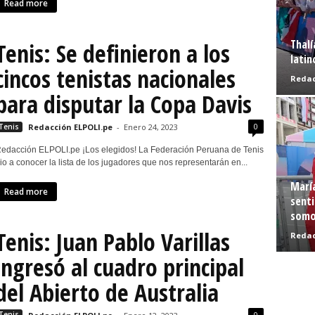
Read more
Thalí
Tenis: Se definieron a los
latin
cincos tenistas nacionales
Redac
para disputar la Copa Davis
0
Tenis
Redacción ELPOLI.pe
-
Enero 24, 2023
edacción ELPOLI.pe ¡Los elegidos! La Federación Peruana de Tenis
io a conocer la lista de los jugadores que nos representarán en...
Marí
Read more
senti
somo
Tenis: Juan Pablo Varillas
Redac
ingresó al cuadro principal
del Abierto de Australia
0
Tenis