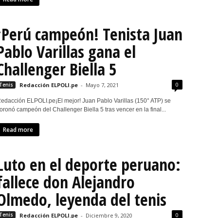
¡Perú campeón! Tenista Juan
Pablo Varillas gana el
Challenger Biella 5
0
Tenis
Redacción ELPOLI.pe
-
Mayo 7, 2021
edacción ELPOLI.pe¡El mejor! Juan Pablo Varillas (150° ATP) se
oronó campeón del Challenger Biella 5 tras vencer en la final...
Read more
Luto en el deporte peruano:
fallece don Alejandro
Olmedo, leyenda del tenis
0
Tenis
Redacción ELPOLI.pe
-
Diciembre 9, 2020