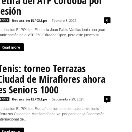
retira del ATP Córdoba por
lesión
0
Tenis
Redacción ELPOLI.pe
-
Febrero 3, 2022
edacción ELPOLI.pe El tenista Juan Pablo Varillas tenía una gran
articipación en el ATP 250 Córdoba Open, pero este jueves su...
Read more
Tenis: torneo Terrazas
Ciudad de Miraflores ahora
es Seniors 1000
0
Tenis
Redacción ELPOLI.pe
-
Septiembre 29, 2021
edacción ELPOLI.pe Este año el torneo internacional de tenis
Terrazas Ciudad de Miraflores” obtuvo, por parte de la Federación
nternacional de...
Read more