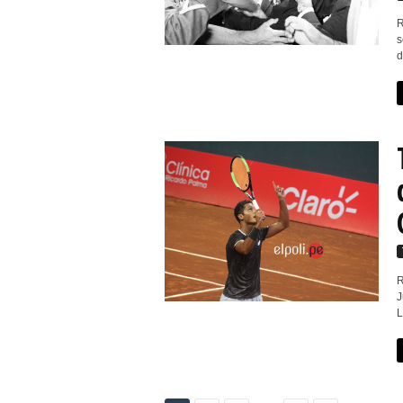
R
s
d
R
J
L