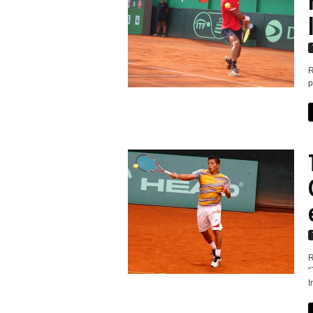
R
p
R
“
I