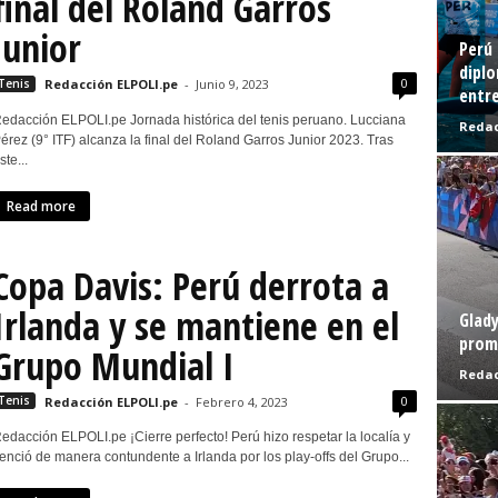
final del Roland Garros
Junior
Perú 
diplo
0
Tenis
Redacción ELPOLI.pe
-
Junio 9, 2023
entre
edacción ELPOLI.pe Jornada histórica del tenis peruano. Lucciana
Redac
érez (9° ITF) alcanza la final del Roland Garros Junior 2023. Tras
ste...
Read more
Copa Davis: Perú derrota a
Irlanda y se mantiene en el
Glady
prome
Grupo Mundial I
Redac
0
Tenis
Redacción ELPOLI.pe
-
Febrero 4, 2023
edacción ELPOLI.pe ¡Cierre perfecto! Perú hizo respetar la localía y
enció de manera contundente a Irlanda por los play-offs del Grupo...