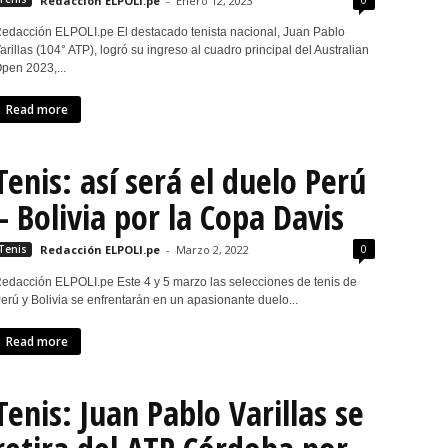
Redacción ELPOLI.pe
-
Enero 12, 2023
edacción ELPOLI.pe El destacado tenista nacional, Juan Pablo
arillas (104° ATP), logró su ingreso al cuadro principal del Australian
pen 2023,...
Read more
Tenis: así será el duelo Perú
– Bolivia por la Copa Davis
0
Tenis
Redacción ELPOLI.pe
-
Marzo 2, 2022
edacción ELPOLI.pe Este 4 y 5 marzo las selecciones de tenis de
erú y Bolivia se enfrentarán en un apasionante duelo...
Read more
Tenis: Juan Pablo Varillas se