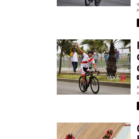
d
p
R
o