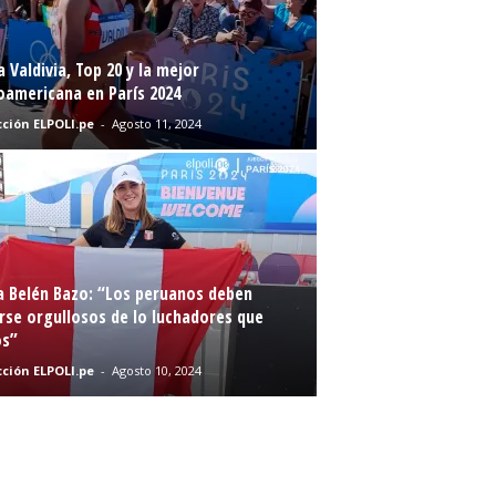
a Valdivia, Top 20 y la mejor
oamericana en París 2024
ción ELPOLI.pe
-
Agosto 11, 2024
a Belén Bazo: “Los peruanos deben
rse orgullosos de lo luchadores que
s”
ción ELPOLI.pe
-
Agosto 10, 2024