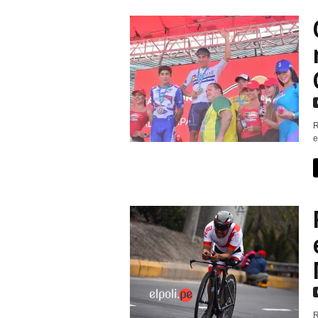
R
e
R