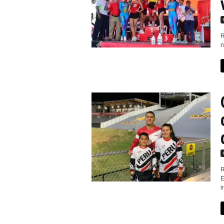
r
t
R
n
i
v
o
R
E
i