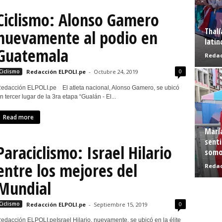
Ciclismo: Alonso Gamero
Thalí
nuevamente al podio en
latin
Guatemala
Redac
0
Ciclismo
Redacción ELPOLI.pe
-
Octubre 24, 2019
edacción ELPOLI.pe El atleta nacional, Alonso Gamero, se ubicó
n tercer lugar de la 3ra etapa “Gualán - El...
Read more
Marí
senti
Paraciclismo: Israel Hilario
somo
entre los mejores del
Redac
Mundial
0
Ciclismo
Redacción ELPOLI.pe
-
Septiembre 15, 2019
edacción ELPOLI.peIsrael Hilario, nuevamente, se ubicó en la élite