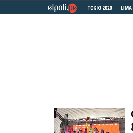
TOKIO 2020
LIMA 
E
l
P
o
l
i
d
e
p
o