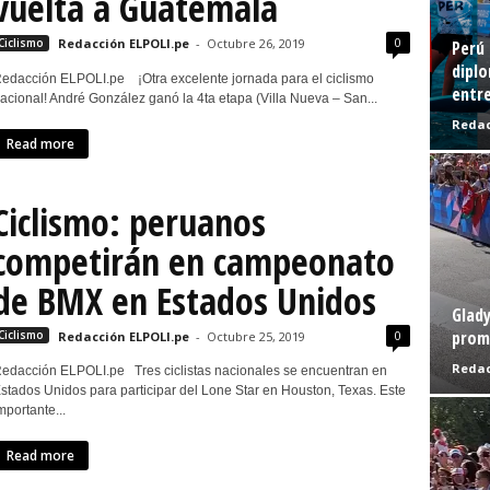
vuelta a Guatemala
0
Ciclismo
Redacción ELPOLI.pe
-
Octubre 26, 2019
Perú 
diplo
edacción ELPOLI.pe ¡Otra excelente jornada para el ciclismo
entre
acional! André González ganó la 4ta etapa (Villa Nueva – San...
Redac
Read more
Ciclismo: peruanos
competirán en campeonato
de BMX en Estados Unidos
Glady
prome
0
Ciclismo
Redacción ELPOLI.pe
-
Octubre 25, 2019
Redac
edacción ELPOLI.pe Tres ciclistas nacionales se encuentran en
stados Unidos para participar del Lone Star en Houston, Texas. Este
mportante...
Read more