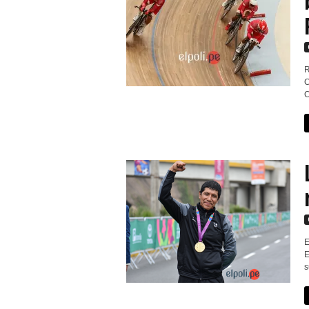
R
C
C
E
E
s