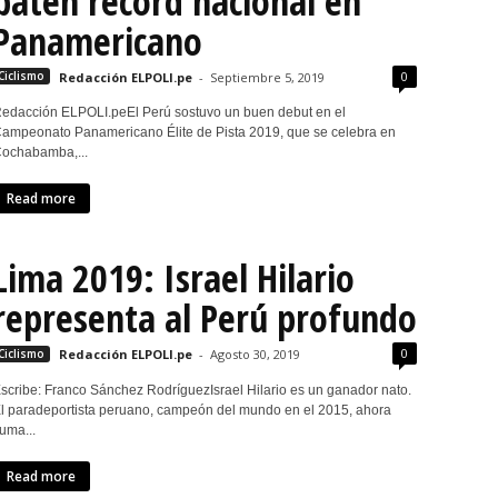
baten récord nacional en
Panamericano
0
Ciclismo
Redacción ELPOLI.pe
-
Septiembre 5, 2019
edacción ELPOLI.peEl Perú sostuvo un buen debut en el
ampeonato Panamericano Élite de Pista 2019, que se celebra en
ochabamba,...
Read more
Lima 2019: Israel Hilario
representa al Perú profundo
0
Ciclismo
Redacción ELPOLI.pe
-
Agosto 30, 2019
scribe: Franco Sánchez RodríguezIsrael Hilario es un ganador nato.
l paradeportista peruano, campeón del mundo en el 2015, ahora
uma...
Read more