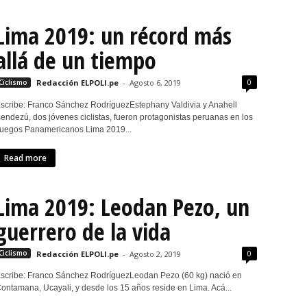
Lima 2019: un récord más
allá de un tiempo
0
Ciclismo
Redacción ELPOLI.pe
-
Agosto 6, 2019
scribe: Franco Sánchez RodríguezEstephany Valdivia y Anahell
endezú, dos jóvenes ciclistas, fueron protagonistas peruanas en los
uegos Panamericanos Lima 2019...
Read more
Lima 2019: Leodan Pezo, un
guerrero de la vida
0
Ciclismo
Redacción ELPOLI.pe
-
Agosto 2, 2019
scribe: Franco Sánchez RodríguezLeodan Pezo (60 kg) nació en
ontamana, Ucayali, y desde los 15 años reside en Lima. Acá...