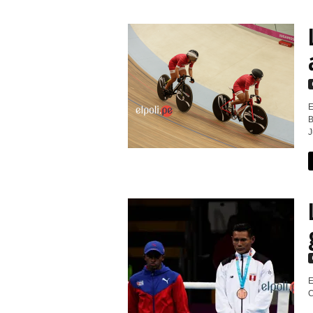
E
B
J
E
C