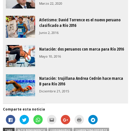
Marzo 22, 2020
Atletismo: David Torrence es el nuevo peruano
clasificado a Río 2016
Junio 2, 2016
Natación: dos peruanos con marca para Río 2016
Mayo 10, 2016
Natación: trujillana Andrea Cedrón hace marca
B para Río 2016
Diciembre 21, 2015
Comparte esta noticia
H
H
H
H
C
H
H
a
a
a
a
l
a
a
z
z
z
z
i
z
z
c
c
c
c
c
c
c
TAGS
ALTO RENDIMIENTO
CORONAVIRUS
CUARENTENA DEPORTE