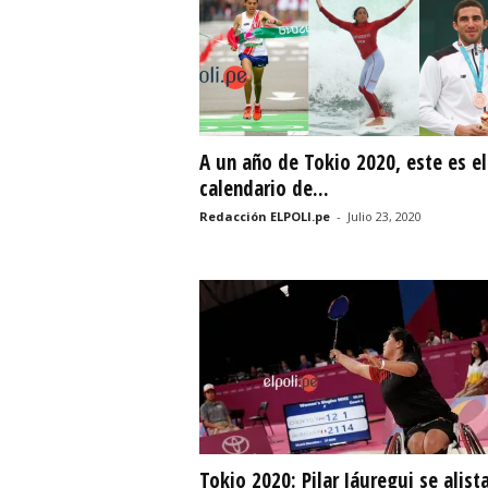
r
t
i
A un año de Tokio 2020, este es el
v
calendario de...
o
Redacción ELPOLI.pe
-
Julio 23, 2020
Tokio 2020: Pilar Jáuregui se alist