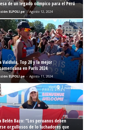
sa de un legado olímpico para el Perú
ción ELPOLI.pe
-
Agosto 12, 2024
a Valdivia, Top 20 y la mejor
oamericana en París 2024
ción ELPOLI.pe
-
Agosto 11, 2024
a Belén Bazo: “Los peruanos deben
rse orgullosos de lo luchadores que