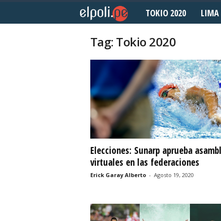
TOKIO 2020
LIMA 
E
l
Tag: Tokio 2020
P
o
l
i
d
Elecciones: Sunarp aprueba asamb
virtuales en las federaciones
e
Erick Garay Alberto
-
Agosto 19, 2020
p
o