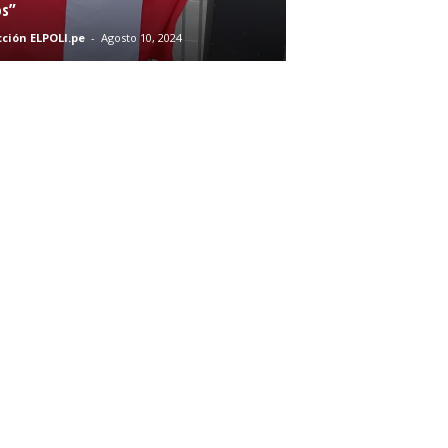
s”
ción ELPOLI.pe
-
Agosto 10, 2024