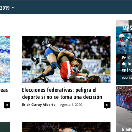
2019
MÁS
Perú 
diplo
entre
Redac
leas
Elecciones federativas: peligra el
deporte si no se toma una decisión
Erick Garay Alberto
-
Agosto 6, 2020
0
0
Glady