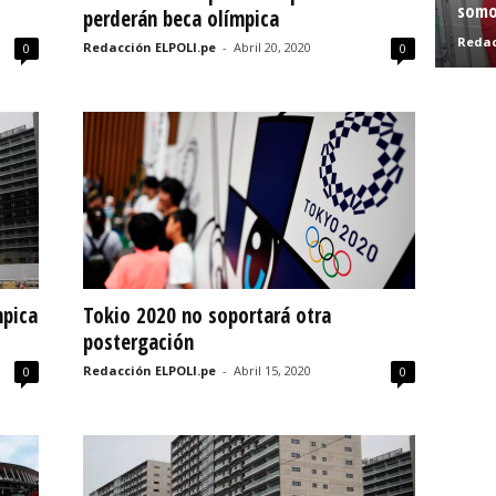
somo
perderán beca olímpica
Redac
Redacción ELPOLI.pe
-
Abril 20, 2020
0
0
mpica
Tokio 2020 no soportará otra
postergación
Redacción ELPOLI.pe
-
Abril 15, 2020
0
0