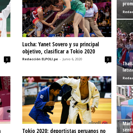
prome
Redac
Lucha: Yanet Sovero y su principal
objetivo, clasificar a Tokio 2020
Redacción ELPOLI.pe
-
Junio 6, 2020
0
0
Thalí
latin
Redac
Marí
senti
a
Tokio 2020: deportistas peruanos no