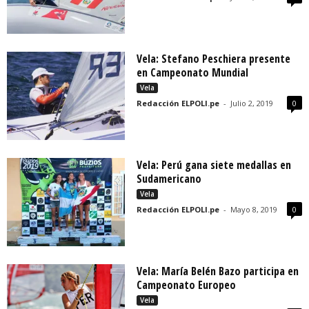
Vela: Stefano Peschiera presente
en Campeonato Mundial
Vela
Redacción ELPOLI.pe
-
Julio 2, 2019
0
Vela: Perú gana siete medallas en
Sudamericano
Vela
Redacción ELPOLI.pe
-
Mayo 8, 2019
0
Vela: María Belén Bazo participa en
Campeonato Europeo
Vela