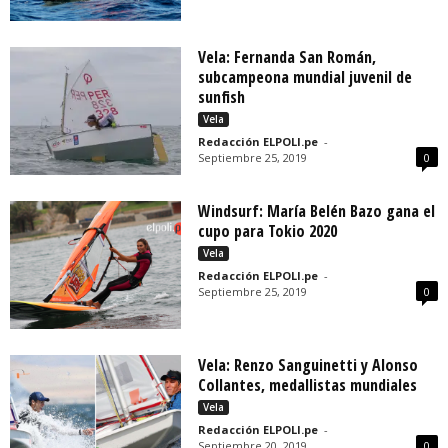
Vela: Fernanda San Román,
subcampeona mundial juvenil de
sunfish
Vela
Redacción ELPOLI.pe
-
Septiembre 25, 2019
0
Windsurf: María Belén Bazo gana el
cupo para Tokio 2020
Vela
Redacción ELPOLI.pe
-
Septiembre 25, 2019
0
Vela: Renzo Sanguinetti y Alonso
Collantes, medallistas mundiales
Vela
Redacción ELPOLI.pe
-
Septiembre 20, 2019
0