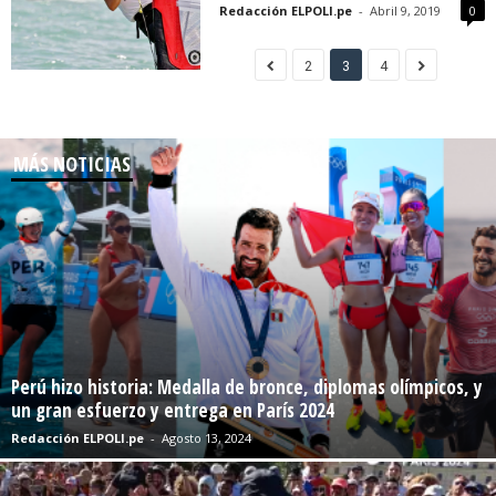
Redacción ELPOLI.pe
-
Abril 9, 2019
0
2
3
4
MÁS NOTICIAS
Perú hizo historia: Medalla de bronce, diplomas olímpicos, y
un gran esfuerzo y entrega en París 2024
Redacción ELPOLI.pe
-
Agosto 13, 2024