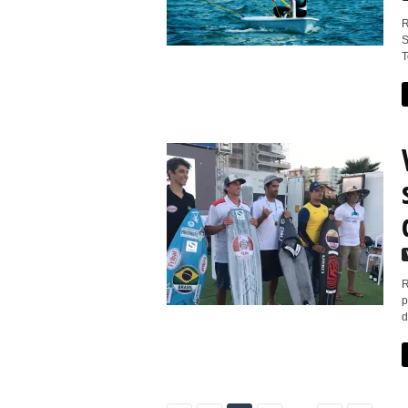
R
S
T
R
p
d