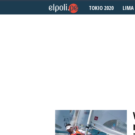
TOKIO 2020
LIMA 
E
l
P
o
l
i
d
e
p
o