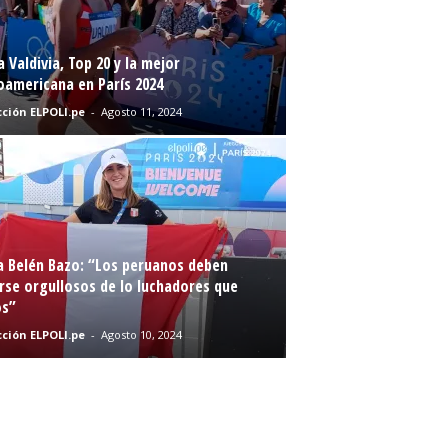
a Valdivia, Top 20 y la mejor
oamericana en París 2024
ción ELPOLI.pe
-
Agosto 11, 2024
a Belén Bazo: “Los peruanos deben
rse orgullosos de lo luchadores que
s”
ción ELPOLI.pe
-
Agosto 10, 2024