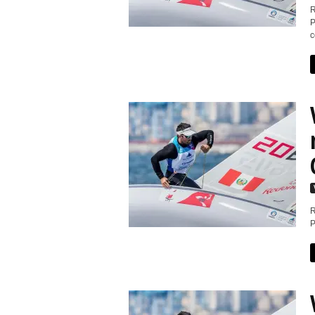
R
P
c
R
P