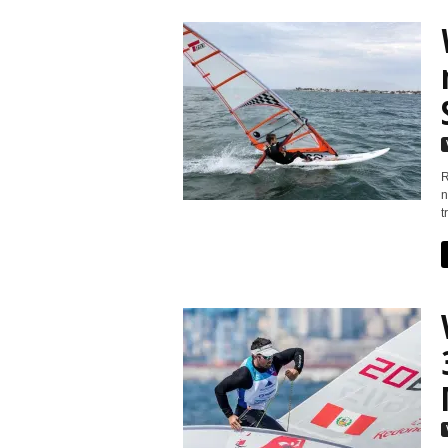
R
n
t