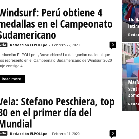
Windsurf: Perú obtiene 4
Thalí
medallas en el Campeonato
latin
Sudamericano
Redac
0
Vela
Redacción ELPOLI.pe
-
Febrero 27, 2020
edacción ELPOLI.pe ¡Bravo chicos! La delegación nacional que
os representó en el Campeonato Sudamericano de Windsurf 2020
rajo consigo 4...
Read more
Marí
senti
somo
Vela: Stefano Peschiera, top
Redac
30 en el primer día del
Mundial
0
Vela
Redacción ELPOLI.pe
-
Febrero 11, 2020