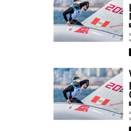
R
a
R
g