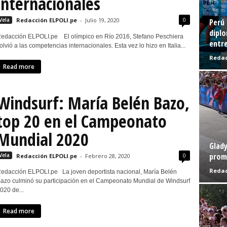
internacionales
0
Vela
Redacción ELPOLI.pe
-
Julio 19, 2020
Perú 
diplo
edacción ELPOLI.pe El olímpico en Río 2016, Stefano Peschiera
entre
olvió a las competencias internacionales. Esta vez lo hizo en Italia...
Redac
Read more
Windsurf: María Belén Bazo,
top 20 en el Campeonato
Mundial 2020
Glady
prome
0
Vela
Redacción ELPOLI.pe
-
Febrero 28, 2020
Redac
edacción ELPOLI.pe La joven deportista nacional, María Belén
azo culminó su participación en el Campeonato Mundial de Windsurf
020 de...
Read more