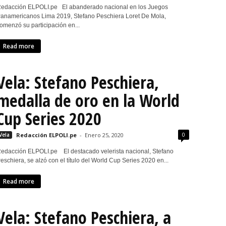
edacción ELPOLI.pe El abanderado nacional en los Juegos
anamericanos Lima 2019, Stefano Peschiera Loret De Mola,
omenzó su participación en...
Read more
Vela: Stefano Peschiera,
medalla de oro en la World
Cup Series 2020
0
Vela
Redacción ELPOLI.pe
-
Enero 25, 2020
edacción ELPOLI.pe El destacado velerista nacional, Stefano
eschiera, se alzó con el título del World Cup Series 2020 en...
Read more
Vela: Stefano Peschiera, a