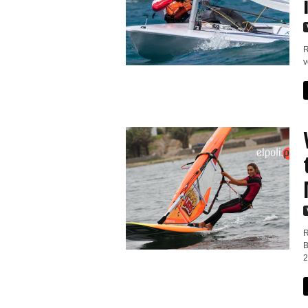
r
t
R
v
i
v
o
R
B
2