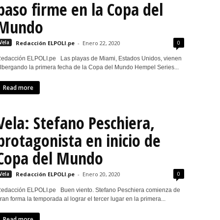
paso firme en la Copa del
Mundo
0
Vela
Redacción ELPOLI.pe
-
Enero 22, 2020
edacción ELPOLI.pe Las playas de Miami, Estados Unidos, vienen
lbergando la primera fecha de la Copa del Mundo Hempel Series...
Read more
Vela: Stefano Peschiera,
protagonista en inicio de
Copa del Mundo
0
Vela
Redacción ELPOLI.pe
-
Enero 20, 2020
edacción ELPOLI.pe Buen viento. Stefano Peschiera comienza de
ran forma la temporada al lograr el tercer lugar en la primera...
Read more