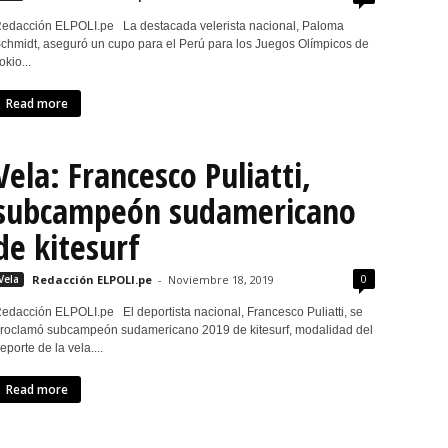
edacción ELPOLI.pe La destacada velerista nacional, Paloma
chmidt, aseguró un cupo para el Perú para los Juegos Olímpicos de
okio...
Read more
Vela: Francesco Puliatti,
subcampeón sudamericano
de kitesurf
0
Vela
Redacción ELPOLI.pe
-
Noviembre 18, 2019
edacción ELPOLI.pe El deportista nacional, Francesco Puliatti, se
roclamó subcampeón sudamericano 2019 de kitesurf, modalidad del
eporte de la vela....
Read more