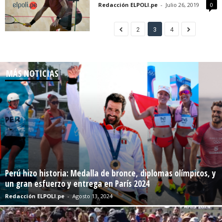
Redacción ELPOLI.pe
-
Julio 26, 2019
0
2
3
4
MÁS NOTICIAS
Perú hizo historia: Medalla de bronce, diplomas olímpicos, y
un gran esfuerzo y entrega en París 2024
Redacción ELPOLI.pe
-
Agosto 13, 2024