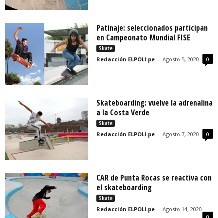
Patinaje: seleccionados participan
en Campeonato Mundial FISE
Skate
Redacción ELPOLI.pe
-
Agosto 5, 2020
0
Skateboarding: vuelve la adrenalina
a la Costa Verde
Skate
Redacción ELPOLI.pe
-
Agosto 7, 2020
0
CAR de Punta Rocas se reactiva con
el skateboarding
Skate
Redacción ELPOLI.pe
-
Agosto 14, 2020
0