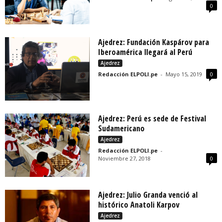
0
Ajedrez: Fundación Kaspárov para
Iberoamérica llegará al Perú
Ajedrez
Redacción ELPOLI.pe
-
Mayo 15, 2019
0
Ajedrez: Perú es sede de Festival
Sudamericano
Ajedrez
Redacción ELPOLI.pe
-
Noviembre 27, 2018
0
Ajedrez: Julio Granda venció al
histórico Anatoli Karpov
Ajedrez