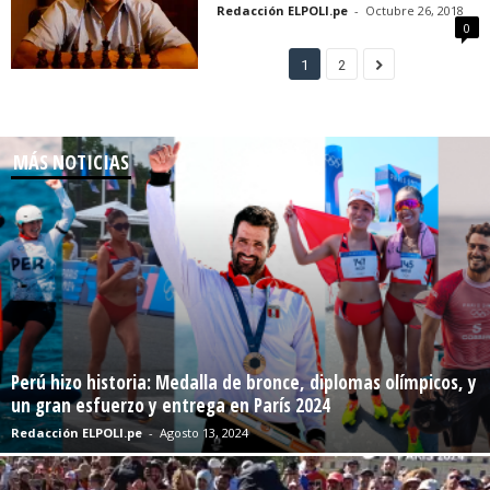
Redacción ELPOLI.pe
-
Octubre 26, 2018
0
1
2
MÁS NOTICIAS
Perú hizo historia: Medalla de bronce, diplomas olímpicos, y
un gran esfuerzo y entrega en París 2024
Redacción ELPOLI.pe
-
Agosto 13, 2024