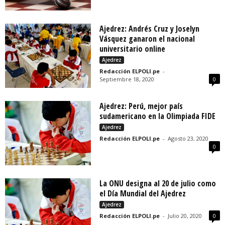
Ajedrez: Andrés Cruz y Joselyn
Vásquez ganaron el nacional
universitario online
Ajedrez
Redacción ELPOLI.pe
-
Septiembre 18, 2020
0
Ajedrez: Perú, mejor país
sudamericano en la Olimpiada FIDE
Ajedrez
Redacción ELPOLI.pe
-
Agosto 23, 2020
0
La ONU designa al 20 de julio como
el Día Mundial del Ajedrez
Ajedrez
Redacción ELPOLI.pe
-
Julio 20, 2020
0