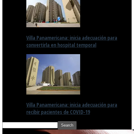
Villa Panamericana: inicia adecuación para
convertirla en hospital temporal
Villa Panamericana: inicia adecuación para
recibir pacientes de COVID-19