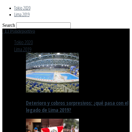
Tokio 2020
Lima 2019
Search
El Polideportivo
Tokio 2020
Lima 2019
Deterioro y cobros sorpresivos: ¿qué pasa con el
legado de Lima 2019?