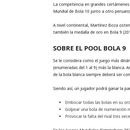
La competencia en grandes certámenes 
Mundial de Bola 10 junto a otro peruano
A nivel continental, Martínez Boza oste
también la medalla de oro en Bola 9 (2019
SOBRE EL POOL BOLA 9
Se le considera como el juego más dinám
(enumeradas del 1 al 9) más la blanca. A
de la bola blanca siempre deberá ser co
Siendo así, un jugador podrá ganar la pa
Embocar todas las bolas en su orde
Golpear una bola de numeración má
Provocar la falta del rival tres vec