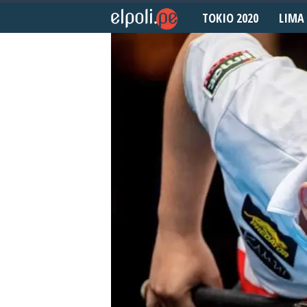
TOKIO 2020
LIMA 
E
l
P
o
l
i
d
e
p
o