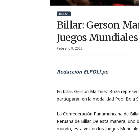
r
BILLAR
t
Billar: Gerson Mar
i
Juegos Mundiale
v
Febrero 9, 2022
o
Redacción ELPOLI.pe
En billar, Gerson Martínez Boza represen
participarán en la modalidad Pool Bola 9
La Confederación Panamericana de Billar
Peruana de Billar. De esta manera, uno d
mundo, esta vez en los Juegos Mundial