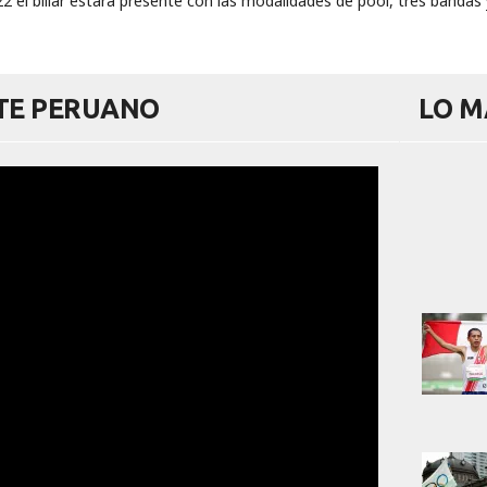
 el billar estará presente con las modalidades de pool, tres bandas 
RTE PERUANO
LO M