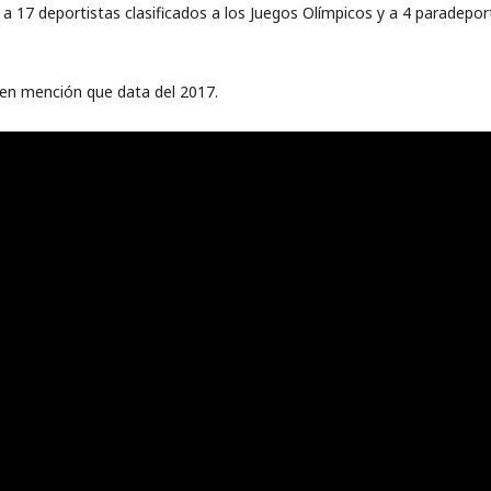
a 17 deportistas clasificados a los Juegos Olímpicos y a 4 paradeport
 en mención que data del 2017.