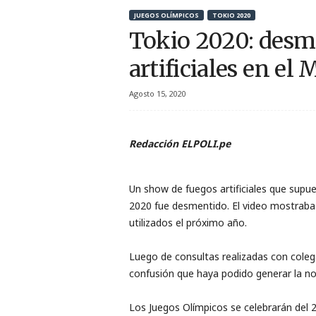
r
JUEGOS OLÍMPICOS
TOKIO 2020
Tokio 2020: desm
t
artificiales en el 
i
Agosto 15, 2020
v
o
Redacción ELPOLI.pe
Un show de fuegos artificiales que supu
2020 fue desmentido. El video mostraba a 
utilizados el próximo año.
Luego de consultas realizadas con cole
confusión que haya podido generar la n
Los Juegos Olímpicos se celebrarán del 2