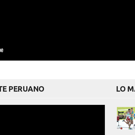
RTE PERUANO
LO M