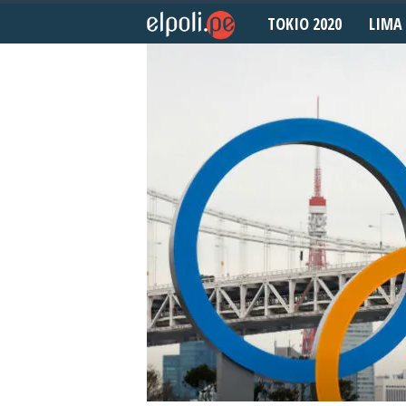
TOKIO 2020
LIMA 
E
l
P
o
l
i
d
e
p
o