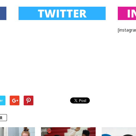
[instagr
er
R