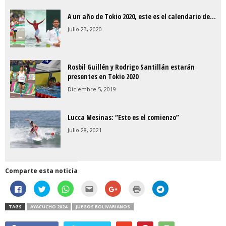
A un año de Tokio 2020, este es el calendario de...
Julio 23, 2020
Rosbil Guillén y Rodrigo Santillán estarán
presentes en Tokio 2020
Diciembre 5, 2019
Lucca Mesinas: “Esto es el comienzo”
Julio 28, 2021
Comparte esta noticia
H
H
H
H
C
H
H
a
a
a
a
l
a
a
z
z
z
z
i
z
z
c
c
c
c
c
c
c
TAGS
AYACUCHO 2024
JUEGOS BOLIVARIANOS
l
l
l
l
k
l
l
i
i
i
i
t
i
i
c
c
c
c
o
c
c