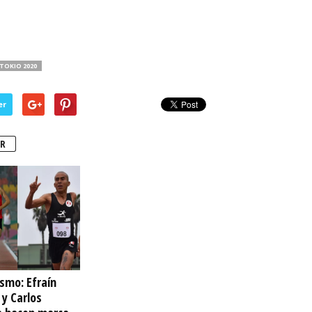
TOKIO 2020
er
R
ismo: Efraín
 y Carlos