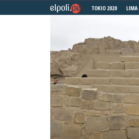
TOKIO 2020
LIMA 
E
l
P
o
l
i
d
e
p
o