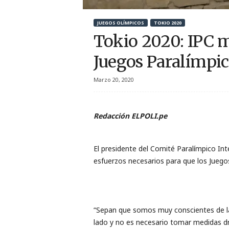
r
JUEGOS OLÍMPICOS
TOKIO 2020
t
Tokio 2020: IPC m
i
Juegos Paralímpi
v
Marzo 20, 2020
o
Redacción ELPOLI.pe
El presidente del Comité Paralímpico Int
esfuerzos necesarios para que los Juego
“Sepan que somos muy conscientes de la
lado y no es necesario tomar medidas dr