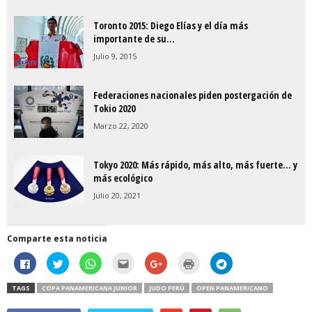
Toronto 2015: Diego Elías y el día más
importante de su...
Julio 9, 2015
Federaciones nacionales piden postergación de
Tokio 2020
Marzo 22, 2020
Tokyo 2020: Más rápido, más alto, más fuerte… y
más ecológico
Julio 20, 2021
Comparte esta noticia
H
H
H
H
C
H
H
a
a
a
a
l
a
a
z
z
z
z
i
z
z
c
c
c
c
c
c
c
TAGS
COPA PANAMERICANA JUNIOR
JUDO PERÚ
OPEN PANAMERICANO
l
l
l
l
k
l
l
i
i
i
i
t
i
i
c
c
c
c
o
c
c