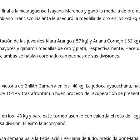
la final a la nicaragüense Izayana Marenco y ganó la medalla de oro de
ombiano Francisco Balanta le aseguró la medalla de oro en los -90 kg
ación de las juveniles Kiara Arango (-57 kg) y Ariana Cornejo (-63 kg
mayores y ganaron medallas de oro y plata, respectivamente. Hace u
io, ambas se habían coronado campeonas de sus divisiones.
ictoria de Brillith Gamarra en los -48 kg. La judoca ayacuchana, hab
COVID-19 y tras afrontar un buen proceso de recuperación se presen
en los -48 kg y para este torneo asumió con valentía el reto de llega
a división. El éxito la acompañó.
sa semana para la Federación Peruana de Judo, presidida por María M