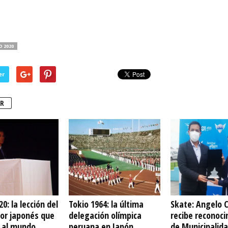
 2020
er
R
0: la lección del
Tokio 1964: la última
Skate: Angelo 
or japonés que
delegación olímpica
recibe reconoc
 al mundo
peruana en Japón
de Municipalida