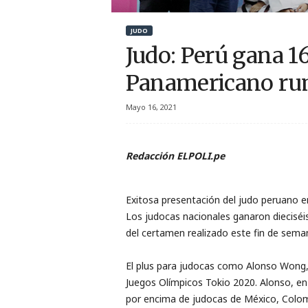
r
JUDO
t
Judo: Perú gana 1
i
Panamericano ru
v
Mayo 16, 2021
o
Redacción ELPOLI.pe
Exitosa presentación del judo peruano e
Los judocas nacionales ganaron dieciséis
del certamen realizado este fin de seman
El plus para judocas como Alonso Wong, Y
Juegos Olímpicos Tokio 2020. Alonso, en l
por encima de judocas de México, Colom