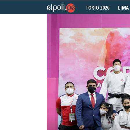
TOKIO 2020
LIMA 
E
l
P
o
l
i
d
e
p
o