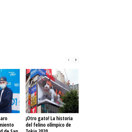
Caro
¡Otro gato! La historia
imiento
del felino olímpico de
d de San
Tokio 2020