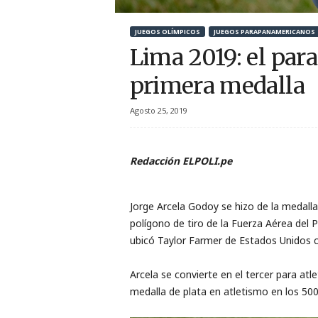
r
JUEGOS OLÍMPICOS
JUEGOS PARAPANAMERICANOS
t
Lima 2019: el par
i
primera medalla
v
Agosto 25, 2019
o
Redacción ELPOLI.pe
Jorge Arcela Godoy se hizo de la medalla
polígono de tiro de la Fuerza Aérea del 
ubicó Taylor Farmer de Estados Unidos 
Arcela se convierte en el tercer para a
medalla de plata en atletismo en los 500