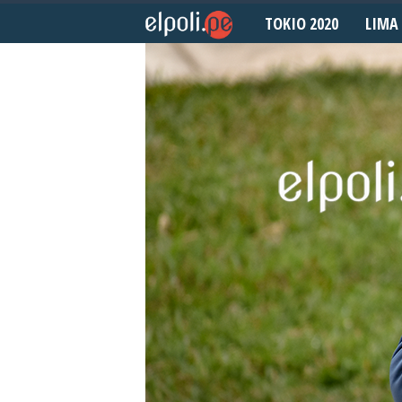
TOKIO 2020
LIMA 
E
l
P
o
l
i
d
e
p
o