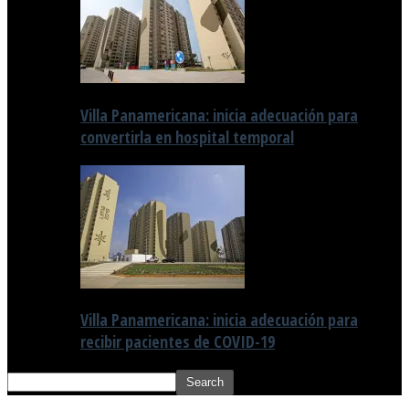
Villa Panamericana: inicia adecuación para
convertirla en hospital temporal
Villa Panamericana: inicia adecuación para
recibir pacientes de COVID-19