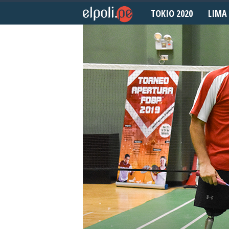
TOKIO 2020
LIMA 
E
l
P
o
l
i
d
e
p
o