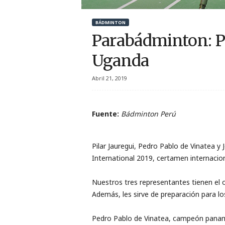
r
BÁDMINTON
t
Parabádminton: P
i
Uganda
v
Abril 21, 2019
o
Fuente:
Bádminton Perú
Pilar Jauregui, Pedro Pablo de Vinatea 
International 2019, certamen internacion
Nuestros tres representantes tienen el o
Además, les sirve de preparación para 
Pedro Pablo de Vinatea, campeón paname