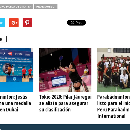
DRO PABLO DE VINATEA
PILAR JAUEGUI
er
R
inton: Jesús
Tokio 2020: Pilar Jáuregui
Parabádminton:
na una medalla
se alista para asegurar
listo para el ini
 en Dubai
su clasificación
Peru Parabadm
International