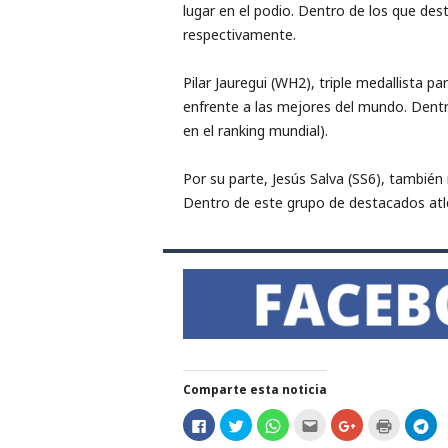
lugar en el podio. Dentro de los que de
respectivamente.
Pilar Jauregui (WH2), triple medallista
enfrente a las mejores del mundo. Dentro
en el ranking mundial).
Por su parte, Jesús Salva (SS6), también
Dentro de este grupo de destacados atle
Comparte esta noticia
H
H
H
H
C
H
H
a
a
a
a
l
a
a
z
z
z
z
i
z
z