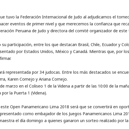
ue tuvo la Federación Internacional de Judo al adjudicarnos el torn
cer eventos de primer nivel y que merecemos la confianza que reca
deración Peruana de Judo y directora del comité organizador de este 
su participación, entre los que destacan Brasil, Chile, Ecuador y Co
entado por Estados Unidos, México y Canadá. Mientras que, por los
irmar.
tará representada por 34 judocas. Entre los más destacados se encue
rra, Karen Cornejo y Ariana Cornejo.
e marzo en el Coliseo 1 de la Videna a partir de las 10:00 de la mañ
 por la Puerta 1 (Videna).
á este Open Panamericano Lima 2018 será que se convertirá en oport
a presentado como embajador de los Juegos Panamericanos Lima 201
maestra el día domingo a quienes ganaron un sorteo realizado por la 