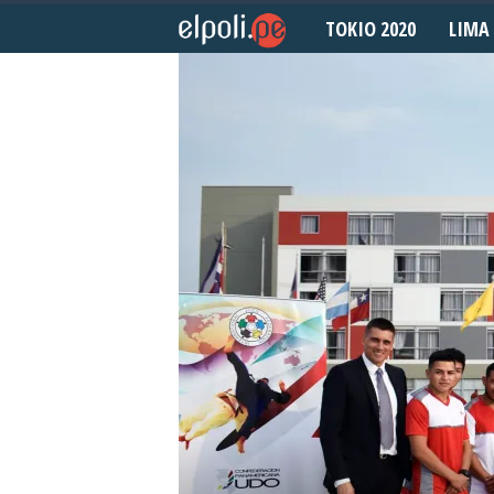
TOKIO 2020
LIMA 
E
l
P
o
l
i
d
e
p
o