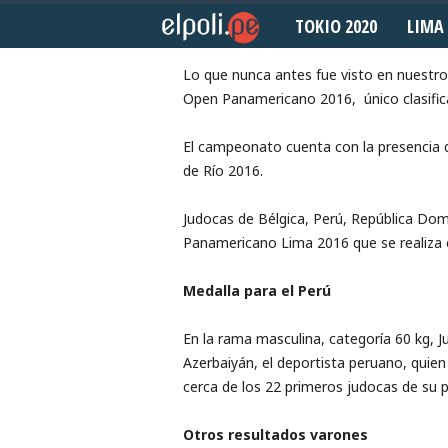
TOKIO 2020
LIMA 
Marzo 5, 2016
E
l
Lo que nunca antes fue visto en nuestro
Open Panamericano 2016, único clasifica
P
El campeonato cuenta con la presencia d
o
de Río 2016.
l
Judocas de Bélgica, Perú, República Domi
Panamericano Lima 2016 que se realiza e
i
Medalla para el Perú
d
e
En la rama masculina, categoría 60 kg, Ju
Azerbaiyán, el deportista peruano, quien
p
cerca de los 22 primeros judocas de su 
o
Otros resultados varones