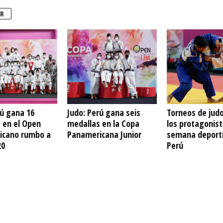
R
rú gana 16
Judo: Perú gana seis
Torneos de jud
 en el Open
medallas en la Copa
los protagonist
icano rumbo a
Panamericana Junior
semana deporti
20
Perú