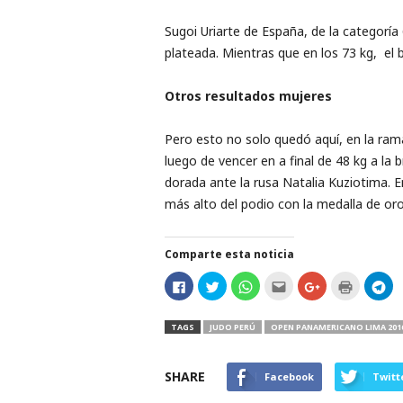
r
Sugoi Uriarte de España, de la categoría 
plateada. Mientras que en los 73 kg, el b
t
Otros resultados mujeres
i
v
Pero esto no solo quedó aquí, en la ram
luego de vencer en a final de 48 kg a la 
o
dorada ante la rusa Natalia Kuziotima. En
más alto del podio con la medalla de oro
Comparte esta noticia
H
H
H
H
C
H
H
a
a
a
a
l
a
a
z
z
z
z
i
z
z
c
c
c
c
c
c
c
l
l
l
l
k
l
l
TAGS
JUDO PERÚ
OPEN PANAMERICANO LIMA 201
i
i
i
i
t
i
i
c
c
c
c
o
c
c
p
p
p
p
s
p
p
a
a
a
a
h
a
a
SHARE
Facebook
Twitt
r
r
r
r
a
r
r
a
a
a
a
r
a
a
c
c
c
e
e
i
c