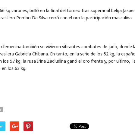
66 kg varones, brilló en la final del torneo tras superar al belga Jasp
rasilero Pombo Da Silva cerró con el oro la participación masculina.
a femenina también se vivieron vibrantes combates de judo, donde l
brasilera Gabriela Chibana. En tanto, en la serie de los 52 kg, la esp
 los 57 kg, la rusa Irina Zadludina ganó el oro frente y, por ultimo, 
 en los 63 kg.
6
er