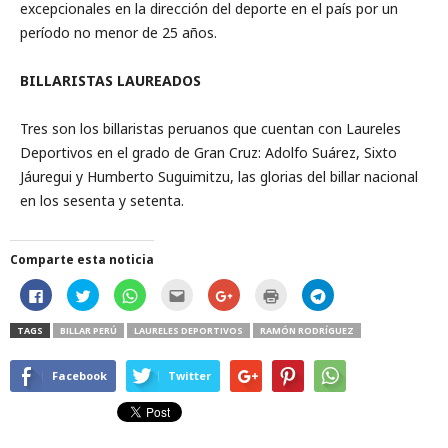
excepcionales en la dirección del deporte en el país por un
período no menor de 25 años.
BILLARISTAS LAUREADOS
Tres son los billaristas peruanos que cuentan con Laureles
Deportivos en el grado de Gran Cruz: Adolfo Suárez, Sixto
Jáuregui y Humberto Suguimitzu, las glorias del billar nacional
en los sesenta y setenta.
Comparte esta noticia
H
H
H
H
C
H
H
a
a
a
a
l
a
a
z
z
z
z
i
z
z
c
c
c
c
c
c
c
TAGS
BILLAR PERÚ
LAURELES DEPORTIVOS
RAMÓN RODRÍGUEZ
l
l
l
l
k
l
l
i
i
i
i
t
i
i
c
c
c
c
o
c
c
p
p
p
p
s
p
p
Facebook
Twitter
a
a
a
a
h
a
a
r
r
r
r
a
r
r
a
a
a
a
r
a
a
c
c
c
e
e
i
c
o
o
o
n
o
m
o
m
m
m
v
n
p
m