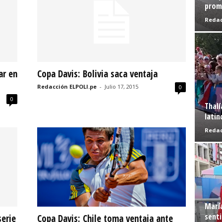
prome
Redac
ar en
Copa Davis: Bolivia saca ventaja
Redacción ELPOLI.pe
-
Julio 17, 2015
0
0
Thalí
latin
Redac
Marí
senti
serie
Copa Davis: Chile toma ventaja ante