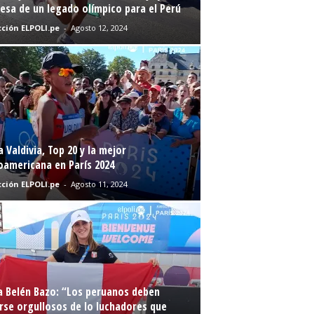
sa de un legado olímpico para el Perú
ción ELPOLI.pe
-
Agosto 12, 2024
a Valdivia, Top 20 y la mejor
oamericana en París 2024
ción ELPOLI.pe
-
Agosto 11, 2024
a Belén Bazo: “Los peruanos deben
rse orgullosos de lo luchadores que