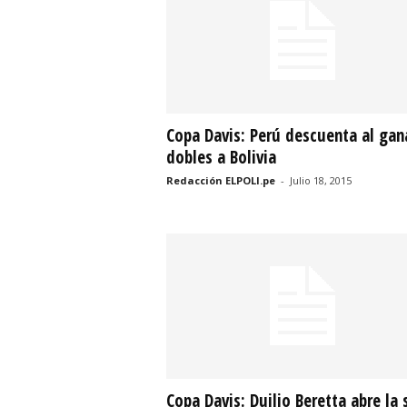
r
t
i
Copa Davis: Perú descuenta al gan
v
dobles a Bolivia
o
Redacción ELPOLI.pe
-
Julio 18, 2015
Copa Davis: Duilio Beretta abre la 