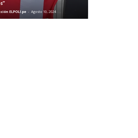
s”
ción ELPOLI.pe
-
Agosto 10, 2024