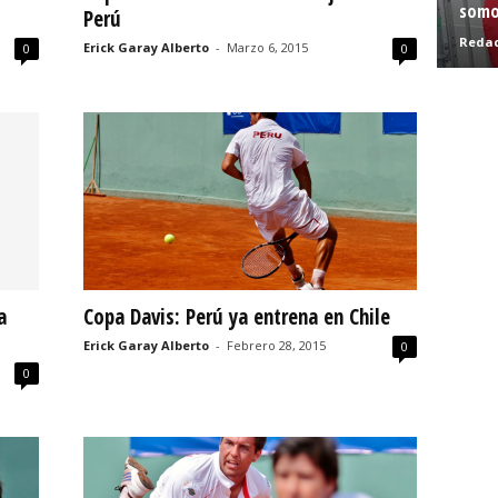
somo
Perú
Redac
Erick Garay Alberto
-
Marzo 6, 2015
0
0
a
Copa Davis: Perú ya entrena en Chile
Erick Garay Alberto
-
Febrero 28, 2015
0
0