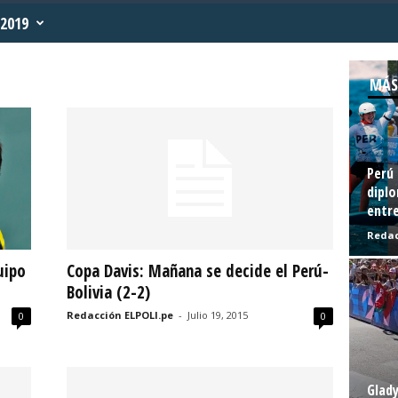
2019
MÁS
Perú 
diplo
entre
Redac
uipo
Copa Davis: Mañana se decide el Perú-
Bolivia (2-2)
Redacción ELPOLI.pe
-
Julio 19, 2015
0
0
Glady