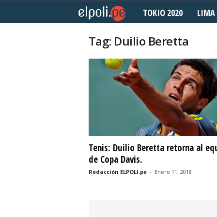
TOKIO 2020
LIMA 
E
l
Tag: Duilio Beretta
P
o
l
i
d
Tenis: Duilio Beretta retorna al eq
de Copa Davis.
e
Redacción ELPOLI.pe
-
Enero 11, 2018
p
o