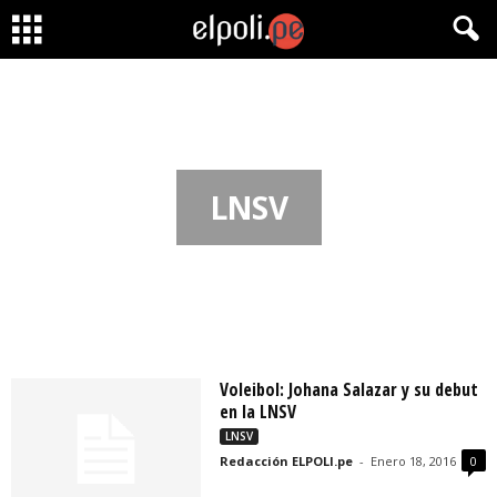
LNSV
Voleibol: Johana Salazar y su debut
en la LNSV
LNSV
Redacción ELPOLI.pe
-
Enero 18, 2016
0