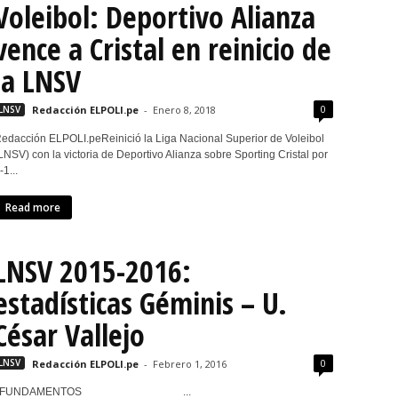
Voleibol: Deportivo Alianza
vence a Cristal en reinicio de
la LNSV
0
LNSV
Redacción ELPOLI.pe
-
Enero 8, 2018
edacción ELPOLI.peReinició la Liga Nacional Superior de Voleibol
LNSV) con la victoria de Deportivo Alianza sobre Sporting Cristal por
-1...
Read more
LNSV 2015-2016:
estadísticas Géminis – U.
César Vallejo
0
LNSV
Redacción ELPOLI.pe
-
Febrero 1, 2016
FUNDAMENTOS ...