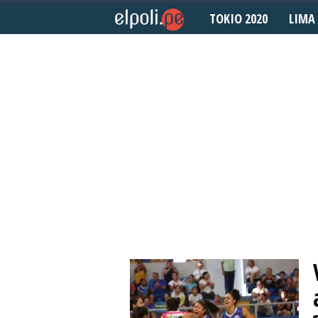
TOKIO 2020
LIMA 
E
l
P
o
l
i
d
e
p
o