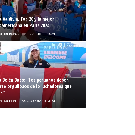
a Valdivia, Top 20 y la mejor
oamericana en París 2024
ción ELPOLI.pe
-
Agosto 11, 2024
a Belén Bazo: “Los peruanos deben
rse orgullosos de lo luchadores que
s”
ción ELPOLI.pe
-
Agosto 10, 2024