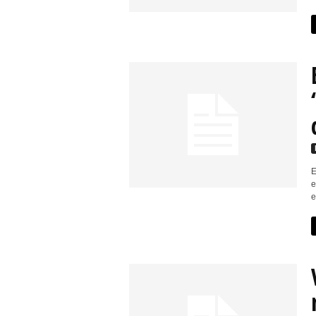
E
e
e