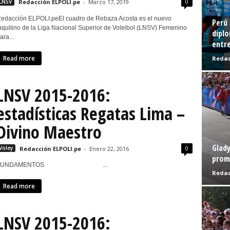
0
LNSV
Redacción ELPOLI.pe
-
Marzo 17, 2019
edacción ELPOLI.peEl cuadro de Rebaza Acosta es el nuevo
Perú 
nquilino de la Liga Nacional Superior de Voleibol (LNSV) Femenino
diplo
ara...
entre
Read more
Redac
LNSV 2015-2016:
estadísticas Regatas Lima –
Divino Maestro
Glady
0
Voley
Redacción ELPOLI.pe
-
Enero 22, 2016
prome
FUNDAMENTOS ...
Redac
Read more
LNSV 2015-2016: