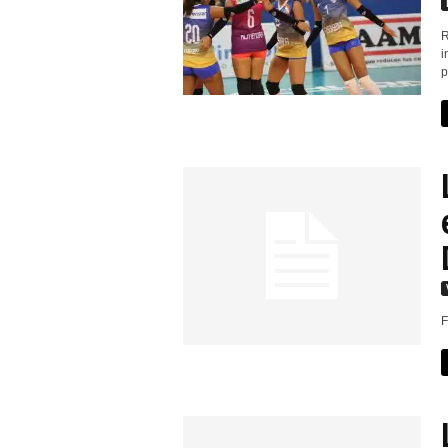
r
R
i
t
p
i
v
o