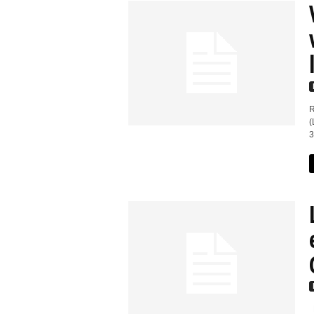
R
(
3