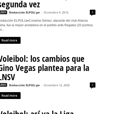
segunda vez
0
LNSV
Redacción ELPOLI.pe
-
Diciembre 9, 2016
edacción ELPOLI.peCoraima Gómez, atacante del club Alianza
ima, fue la mayor anotadora en el partido ante Regatas (20 puntos).
n...
Read more
Voleibol: los cambios que
Gino Vegas plantea para la
LNSV
0
LNSV
Redacción ELPOLI.pe
-
Diciembre 12, 2020
Read more
Voleibol: así va la Liga