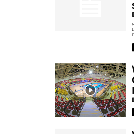
R
L
E