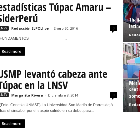
estadísticas Túpac Amaru –
SiderPerú
Thalí
latin
0
LNSV
Redacción ELPOLI.pe
-
Enero 30, 2016
Redac
FUNDAMENTOS ...
Read more
USMP levantó cabeza ante
Túpac en la LNSV
Marí
senti
0
somo
LNSV
Margarita Rivera
-
Diciembre 8, 2014
Redac
Foto: Cortesia UNMSP) La Universidad San Martín de Porres dejó
trás el sinsabor por el traspié sufrido en su debut para...
Read more