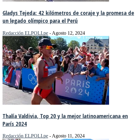
Gladys Tejeda: 42 kilómetros de coraje y la promesa de
un legado olímpico para el Perú
Redacción ELPOLI.pe
-
Agosto 12, 2024
Thalía Valdivia, Top 20 y la mejor latinoamericana en
París 2024
Redacción ELPOLI.pe
-
Agosto 11, 2024