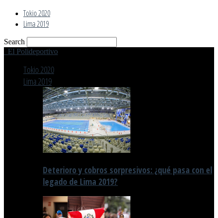
Tokio 2020
Lima 2019
Search
El Polideportivo
Tokio 2020
Lima 2019
Deterioro y cobros sorpresivos: ¿qué pasa con el
legado de Lima 2019?