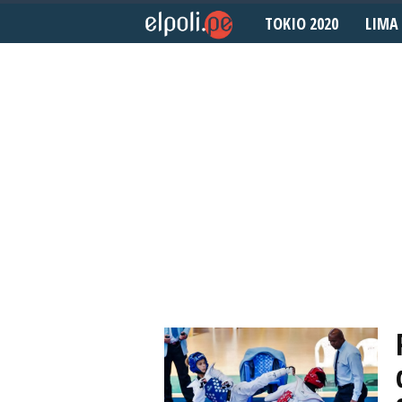
TOKIO 2020
LIMA 
E
l
P
o
l
i
d
e
p
o