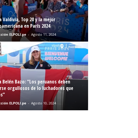
a Valdivia, Top 20 y la mejor
oamericana en París 2024
ción ELPOLI.pe
-
Agosto 11, 2024
a Belén Bazo: “Los peruanos deben
rse orgullosos de lo luchadores que
s”
ción ELPOLI.pe
-
Agosto 10, 2024