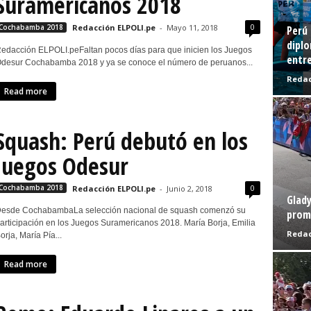
Suramericanos 2018
0
Cochabamba 2018
Redacción ELPOLI.pe
-
Mayo 11, 2018
Perú 
diplo
edacción ELPOLI.peFaltan pocos días para que inicien los Juegos
entre
desur Cochabamba 2018 y ya se conoce el número de peruanos...
Redac
Read more
Squash: Perú debutó en los
Juegos Odesur
0
Cochabamba 2018
Redacción ELPOLI.pe
-
Junio 2, 2018
Glady
esde CochabambaLa selección nacional de squash comenzó su
prome
articipación en los Juegos Suramericanos 2018. María Borja, Emilia
Redac
orja, María Pía...
Read more