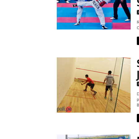
r
t
R
O
i
v
o
D
p
B