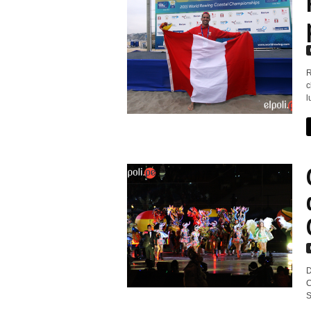
R
c
l
D
C
S