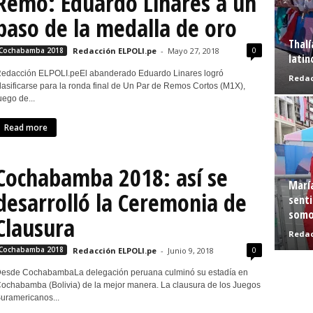
Remo: Eduardo Linares a un
paso de la medalla de oro
Thalí
0
Cochabamba 2018
Redacción ELPOLI.pe
-
Mayo 27, 2018
latin
edacción ELPOLI.peEl abanderado Eduardo Linares logró
Redac
lasificarse para la ronda final de Un Par de Remos Cortos (M1X),
uego de...
Read more
Cochabamba 2018: así se
Marí
desarrolló la Ceremonia de
senti
somo
Clausura
Redac
0
Cochabamba 2018
Redacción ELPOLI.pe
-
Junio 9, 2018
esde CochabambaLa delegación peruana culminó su estadía en
ochabamba (Bolivia) de la mejor manera. La clausura de los Juegos
uramericanos...