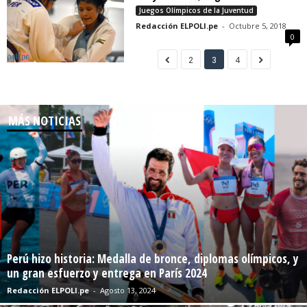
Juegos Olímpicos de la Juventud
Redacción ELPOLI.pe
-
Octubre 5, 2018
0
2
3
4
MÁS NOTICIAS
Perú hizo historia: Medalla de bronce, diplomas olímpicos, y
un gran esfuerzo y entrega en París 2024
Redacción ELPOLI.pe
-
Agosto 13, 2024