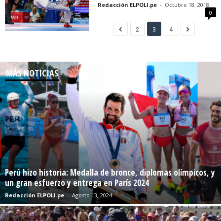
Redacción ELPOLI.pe
-
Octubre 18, 2018
0
2
3
4
MÁS NOTICIAS
Perú hizo historia: Medalla de bronce, diplomas olímpicos, y
un gran esfuerzo y entrega en París 2024
Redacción ELPOLI.pe
-
Agosto 13, 2024