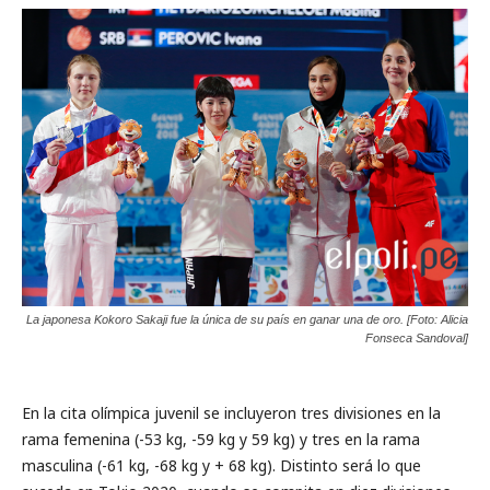
La japonesa Kokoro Sakaji fue la única de su país en ganar una de oro. [Foto: Alicia
Fonseca Sandoval]
En la cita olímpica juvenil se incluyeron tres divisiones en la
rama femenina (-53 kg, -59 kg y 59 kg) y tres en la rama
masculina (-61 kg, -68 kg y + 68 kg). Distinto será lo que