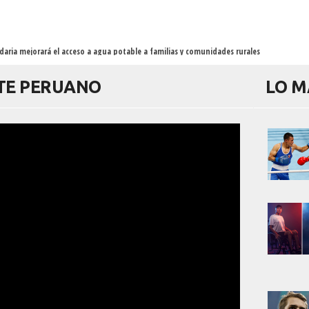
idaria mejorará el acceso a agua potable a familias y comunidades rurales
RTE PERUANO
LO M