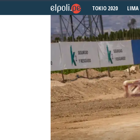
TOKIO 2020
LIMA 
E
l
P
o
l
i
d
e
p
o