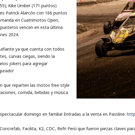
155)
;
Kike
Umber
(171
p
un
tos)
 es Patrick Alarcón con 166 puntos
e
manda
en
Cuatrimotos
Open
,
s punteros vencen
en esta última
nes 2024.
safiante ya que cue
nta con todos
es, curvas ciegas, siendo la
rios jokers para agregar
gurado!
n que reparten las motos free
style
vaciones, comida, bebidas y música
espectacular domingo en familia! Entradas a la venta en
Passline
:
http
Concrefab
, Facilita, K2, CDC,
Refri
Perú que fueron piezas claves para 