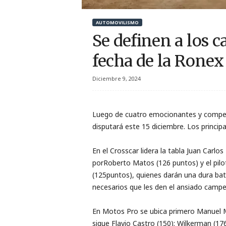
r
AUTOMOVILISMO
t
Se definen a los 
i
fecha de la Ronex
v
Diciembre 9, 2024
o
Luego de cuatro
emocionantes
y compet
disputará este 15 diciembre.
Los principa
En
el
Crosscar
lidera
la tabla
Juan Carlos
por
Roberto Matos
(126
p
un
tos)
y el pil
(125
p
un
tos)
,
quienes darán una dura bat
necesarios que les den el
ansiado camp
En
Mo
tos Pro
se ubica primero
Manuel M
sigue Flavio Castro (150)
;
Wilkerman
(17