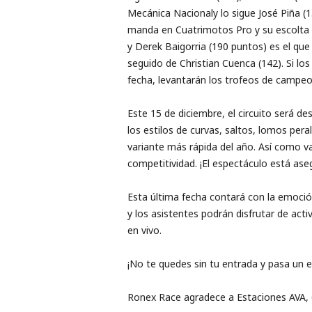
Mecánica Nacional
y lo sigue José Piña (
manda
en
Cuatr
i
motos
Pro
y su escolta
y Derek
Baigorria
(190
p
un
tos) es el qu
seguido de Christian Cuenca (142)
.
Si lo
fecha, levantar
án
los
trofeos
de campeo
Este 15 de diciembre,
el circuito será de
los estilos de cur
vas, saltos,
lomos peralt
variante más rápida del año. Así como va
competitividad.
¡El espectáculo está ase
Esta última fecha
contará con la emoció
y los asistentes
podrán disfrutar
de acti
en vivo.
¡No te quedes sin tu entrada y pasa un 
Ronex
Race
agradece a Estaciones AVA,