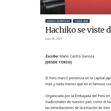
r
t
JUEGOS OLÍMPICOS
TOKIO 2020
i
Hachiko se viste d
v
Julio 28, 2021
o
Escribe:
Mario Castro Ganoza
[DESDE TOKIO]
El Perú marcó presencia en la capital j
más y nada menos que en el famoso cruc
Organizada por la Embajada del Perú en J
tradicionales de nuestro país como el hu
las inmediaciones de la estación de tren