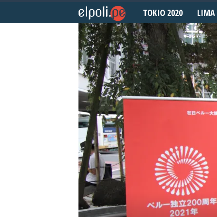
TOKIO 2020
LIMA 
E
l
P
o
l
i
d
e
p
o