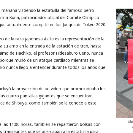
la mañana vistiendo la estatuilla del famoso perro
irma Kuna, patrocinador oficial del Comité Olímpico
 que actualmente compite en los Juegos de Tokyo 2020.
ro de la raza japonesa Akita es la representación de la
a su amo en la entrada de la estación de tren, hasta
 amo de Hachiko, el profesor Hidesaburo Ueno, nunca
 porque murió de un ataque cardiaco mientras se
iko nunca llegó a entender durante todos los años que
incluyó la proyección de un video que promocionaba los
n las cuatro pantallas gigantes que se encuentran
ruce de Shibuya, como también se le conoce a este
Más
 las 11:00 horas, también se repartieron bolsas con
transeúntes que se acercaban a la estatuilla para