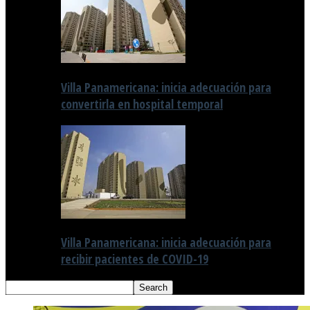
Villa Panamericana: inicia adecuación para
convertirla en hospital temporal
Villa Panamericana: inicia adecuación para
recibir pacientes de COVID-19