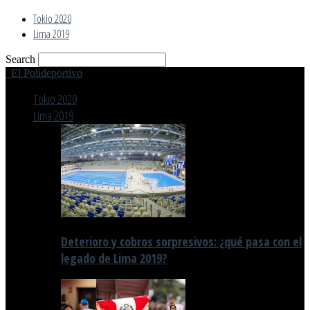
Tokio 2020
Lima 2019
Search
El Polideportivo
Tokio 2020
Lima 2019
Deterioro y cobros sorpresivos: ¿qué pasa con el
legado de Lima 2019?