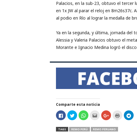
Palacios, en la sub-23, obtuvo el tercer
en 1x JW al parar el reloj en 8m26s37c. A
al podio en Río al lograr la medalla de 
Ya en la segunda, y última, jornada del 
Alessia y Valeria Palacios obtuvo el met
Morante e Ignacio Medina logró el disco
Comparte esta noticia
H
H
H
H
C
H
H
a
a
a
a
l
a
a
z
z
z
z
i
z
z
c
c
c
c
c
c
c
l
l
l
l
k
l
l
TAGS
REMO PERÚ
REMO PERUANO
i
i
i
i
t
i
i
c
c
c
c
o
c
c