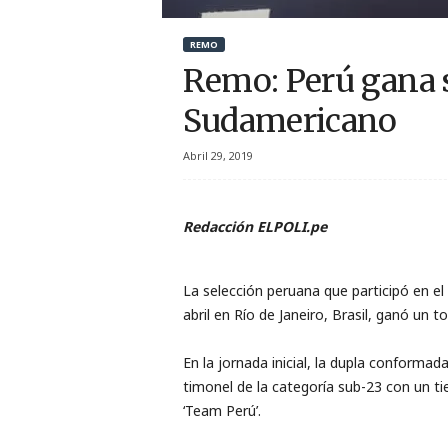
r
REMO
t
Remo: Perú gana 
i
Sudamericano
v
Abril 29, 2019
o
Redacción ELPOLI.pe
La selección peruana que participó en 
abril en Río de Janeiro, Brasil, ganó un 
En la jornada inicial, la dupla conformad
timonel de la categoría sub-23 con un ti
‘Team Perú’.