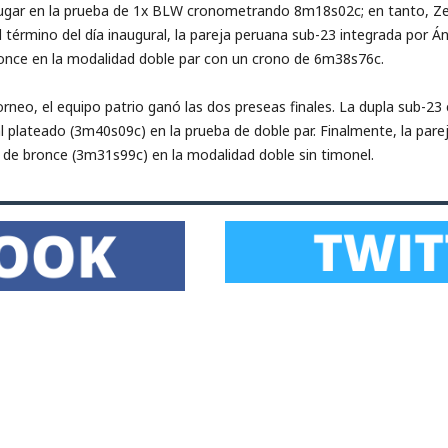
 lugar en la prueba de 1x BLW cronometrando 8m18s02c; en tanto, Zega
l término del día inaugural, la pareja peruana sub-23 integrada por Á
bronce en la modalidad doble par con un crono de 6m38s76c.
torneo, el equipo patrio ganó las dos preseas finales. La dupla sub-
al plateado (3m40s09c) en la prueba de doble par. Finalmente, la par
 de bronce (3m31s99c) en la modalidad doble sin timonel.