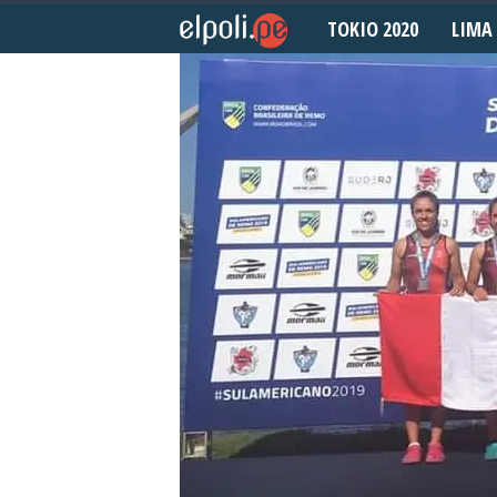
TOKIO 2020
LIMA 
E
l
P
o
l
i
d
e
p
o