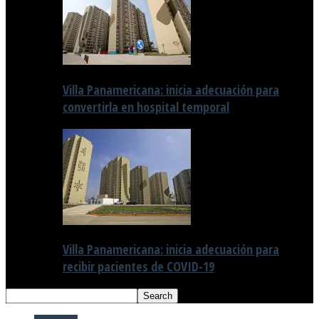
Villa Panamericana: inicia adecuación para
convertirla en hospital temporal
Villa Panamericana: inicia adecuación para
recibir pacientes de COVID-19