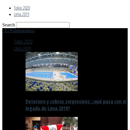
Tokio 2020
Lima 2019
Search
El Polideportivo
Tokio 2020
Lima 2019
Deterioro y cobros sorpresivos: ¿qué pasa con el
legado de Lima 2019?