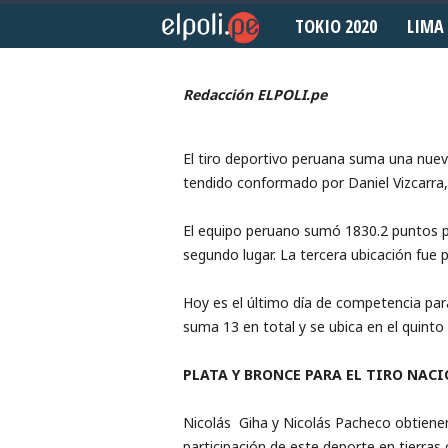
TOKIO 2020
LIMA 
Noviembre 17, 2017
E
l
Redacción ELPOLI.pe
P
El tiro deportivo peruana suma una nueva
o
tendido conformado por Daniel Vizcarra, 
l
El equipo peruano sumó 1830.2 puntos pa
i
segundo lugar. La tercera ubicación fue p
d
Hoy es el último día de competencia par
suma 13 en total y se ubica en el quinto 
e
PLATA Y BRONCE PARA EL TIRO NAC
p
Nicolás Giha y Nicolás Pacheco obtienen
o
participación de este deporte en tierras