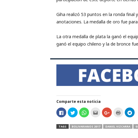
r
Giha realizó 53 puntos en la ronda final
t
anotaciones. La medalla de oro fue para
i
La otra medalla de plata la ganó el equ
ganó el equipo chileno y la de bronce fu
v
o
Comparte esta noticia
H
H
H
H
C
H
H
a
a
a
a
l
a
a
z
z
z
z
i
z
z
c
c
c
c
c
c
c
l
l
l
l
k
l
l
TAGS
BOLIVARIANOS 2017
DANIEL VIZCARRA
G
i
i
i
i
t
i
i
c
c
c
c
o
c
c
p
p
p
p
s
p
p