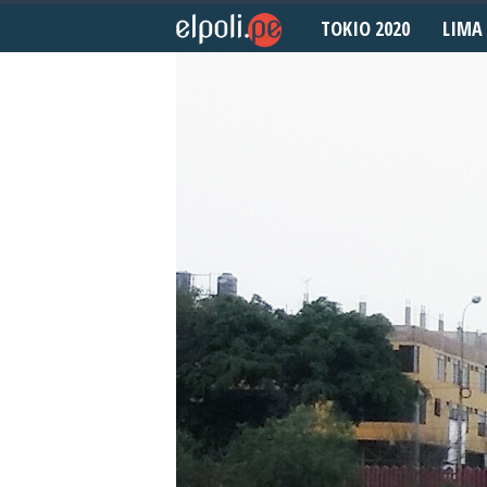
TOKIO 2020
LIMA 
E
l
P
o
l
i
d
e
p
o