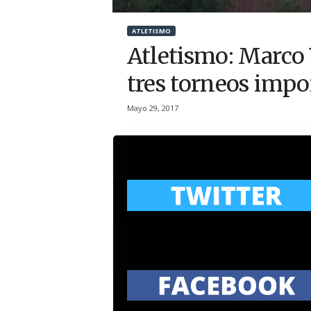
r
ATLETISMO
t
Atletismo: Marco 
i
tres torneos impo
v
Mayo 29, 2017
o