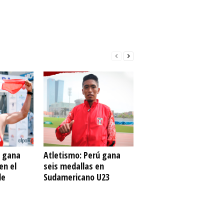
ú gana
Atletismo: Perú gana
en el
seis medallas en
de
Sudamericano U23