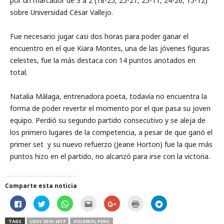
por un marcador de 3 a 2 (18-25, 25-21, 25-11, 24-26, 15-12)
sobre Universidad César Vallejo.
Fue necesario jugar casi dos horas para poder ganar el
encuentro en el que Kiara Montes, una de las jóvenes figuras
celestes, fue la más destaca con 14 puntos anotados en
total.
Natalia Málaga, entrenadora poeta, todavía no encuentra la
forma de poder revertir el momento por el que pasa su joven
equipo. Perdió su segundo partido consecutivo y se aleja de
los primero lugares de la competencia, a pesar de que ganó el
primer set y su nuevo refuerzo (Jeane Horton) fue la que más
puntos hizo en el partido, no alcanzó para irse con la victoria.
Comparte esta noticia
H
H
H
H
C
H
H
a
a
a
a
l
a
a
z
z
z
z
i
z
z
c
c
c
c
c
c
c
TAGS
LNSV 2016-2017
VOLEIBOL PERÚ