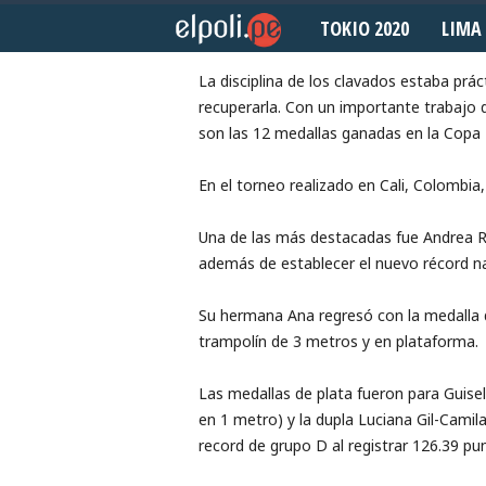
TOKIO 2020
LIMA 
Diciembre 21, 2015
E
l
La disciplina de los clavados estaba pr
recuperarla. Con un importante trabajo
P
son las 12 medallas ganadas en la Copa P
o
En el torneo realizado en Cali, Colombia
l
Una de las más destacadas fue Andrea Ri
además de establecer el nuevo récord na
i
Su hermana Ana regresó con la medalla d
d
trampolín de 3 metros y en plataforma.
e
Las medallas de plata fueron para Guise
p
en 1 metro) y la dupla Luciana Gil-Cami
record de grupo D al registrar 126.39 pu
o