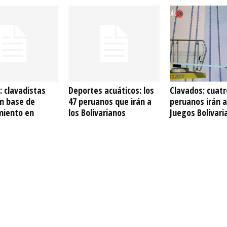
: clavadistas
Deportes acuáticos: los
Clavados: cuatr
án base de
47 peruanos que irán a
peruanos irán a
miento en
los Bolivarianos
Juegos Bolivari