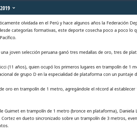
2019
ácticamente olvidada en el Perú y hace algunos años la Federación De
 desde categorías formativas, este deporte cosecha poco a poco lo 
acífico.
, una joven selección peruana ganó tres medallas de oro, tres de plat
cci (11 años), quien ocupó los primeros lugares en trampolín de 1 m
cional de grupo D en la especialidad de plataforma con un puntaje d
e oro en trampolín de 1 metro, agregándole el récord al establecer
lle Guimet en trampolín de 1 metro (bronce en plataforma), Daniela
la Cortez en dueto sincronizado sobre un trampolín de 3 metros, even
ntos.