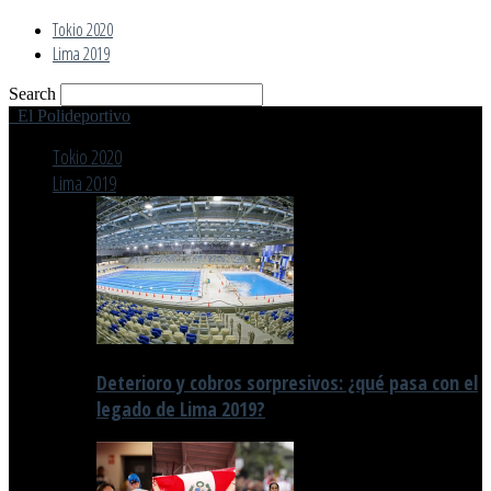
Tokio 2020
Lima 2019
Search
El Polideportivo
Tokio 2020
Lima 2019
Deterioro y cobros sorpresivos: ¿qué pasa con el
legado de Lima 2019?