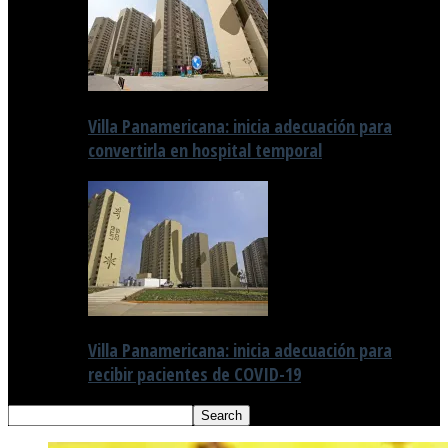
Villa Panamericana: inicia adecuación para
convertirla en hospital temporal
Villa Panamericana: inicia adecuación para
recibir pacientes de COVID-19