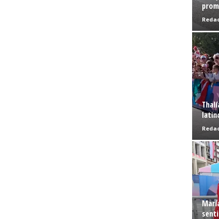
prome
Redac
Thalí
latin
Redac
Marí
senti