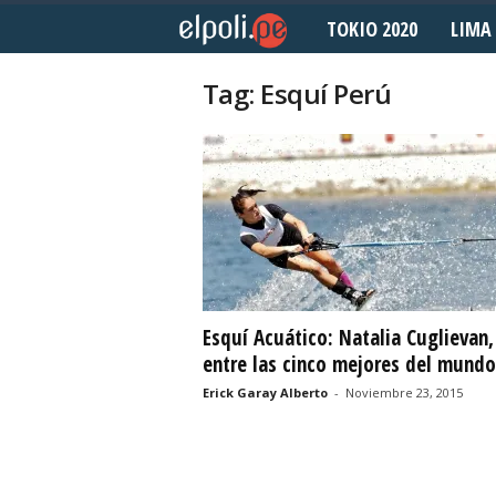
TOKIO 2020
LIMA 
E
l
Tag: Esquí Perú
P
o
l
i
d
Esquí Acuático: Natalia Cuglievan,
entre las cinco mejores del mundo
e
Erick Garay Alberto
-
Noviembre 23, 2015
p
o