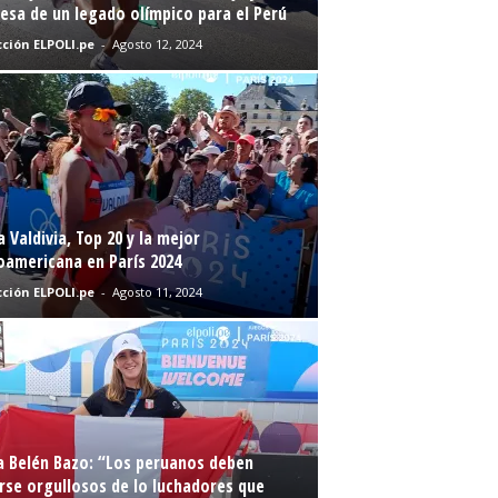
sa de un legado olímpico para el Perú
ción ELPOLI.pe
-
Agosto 12, 2024
a Valdivia, Top 20 y la mejor
oamericana en París 2024
ción ELPOLI.pe
-
Agosto 11, 2024
a Belén Bazo: “Los peruanos deben
rse orgullosos de lo luchadores que