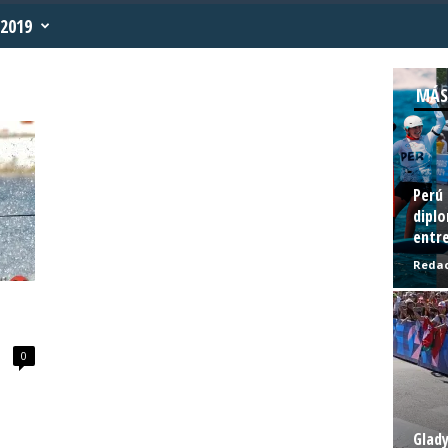
2019
MÁS
Perú 
diplo
entre
Redac
0
Glady