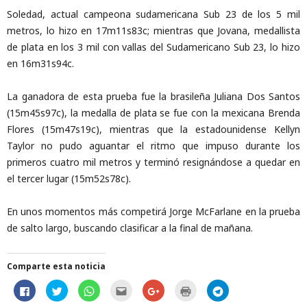
Soledad, actual campeona sudamericana Sub 23 de los 5 mil
metros, lo hizo en 17m11s83c; mientras que Jovana, medallista
de plata en los 3 mil con vallas del Sudamericano Sub 23, lo hizo
en 16m31s94c.
La ganadora de esta prueba fue la brasileña Juliana Dos Santos
(15m45s97c), la medalla de plata se fue con la mexicana Brenda
Flores (15m47s19c), mientras que la estadounidense Kellyn
Taylor no pudo aguantar el ritmo que impuso durante los
primeros cuatro mil metros y terminó resignándose a quedar en
el tercer lugar (15m52s78c).
En unos momentos más competirá Jorge McFarlane en la prueba
de salto largo, buscando clasificar a la final de mañana.
Comparte esta noticia
H
H
H
H
C
H
H
a
a
a
a
l
a
a
z
z
z
z
i
z
z