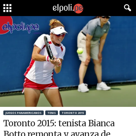
JUEGOS PANAMERICANOS
TENIS
TORONTO 2015
Toronto 2015: tenista Bianca
Botto remonta y avanza de