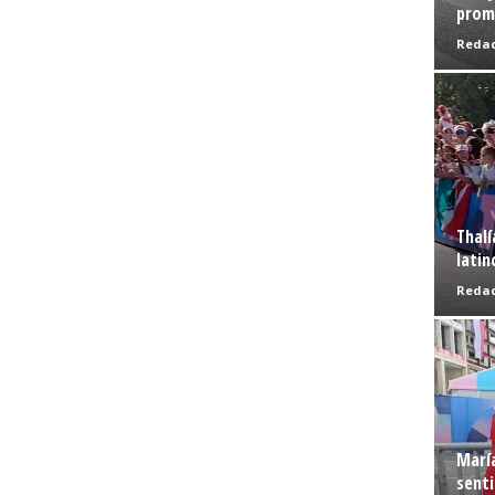
prome
Redac
Thalí
latin
Redac
Marí
senti