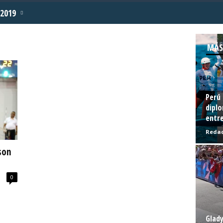
2019
MÁS
Perú 
diplo
entre
Redac
son
0
Glady