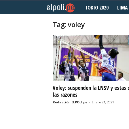
TOKIO 2020
LIMA 
E
l
Tag: voley
P
o
l
i
d
Voley: suspenden la LNSV y estas 
las razones
e
Redacción ELPOLI.pe
-
Enero 21, 2021
p
o