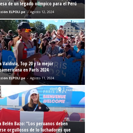
sa de un legado olímpico para el Perú
ción ELPOLI.pe
-
Agosto 12, 2024
a Valdivia, Top 20 y la mejor
oamericana en París 2024
ción ELPOLI.pe
-
Agosto 11, 2024
a Belén Bazo: “Los peruanos deben
rse orgullosos de lo luchadores que